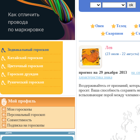
Овен
Телец
Скорпион
Ст
Лев
Зодиакальный гороскоп
(23 июля - 22 августа)
Китайский гороскоп
Цветочный гороскоп
прогноз на 29 декабря 2013
на се
Гороскоп друидов
характеристика знака
Рунический гороскоп
Воздерживайтесь от признаний, которых
просят. Ваша способность сохранять 
вспыхивающие порой между членами 
Мой профиль
Мои гороскопы
Персональный гороскоп
Совместимость
Подписка на гороскопы