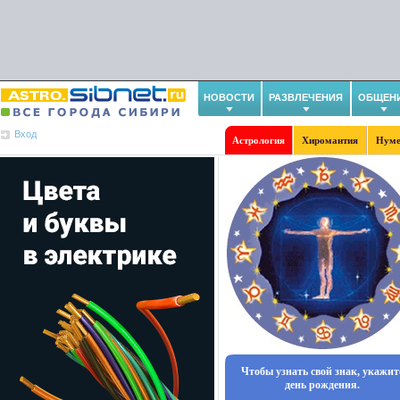
НОВОСТИ
РАЗВЛЕЧЕНИЯ
ОБЩЕН
Вход
Астрология
Хиромантия
Нуме
Чтобы узнать свой знак, укажит
день рождения.