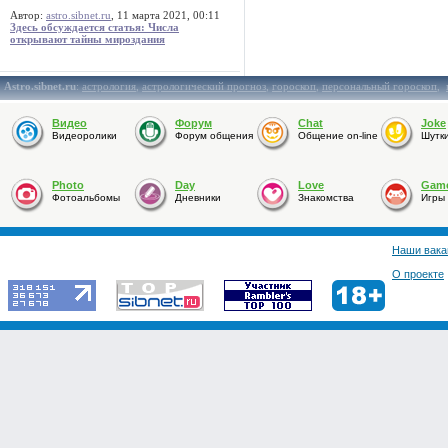
Автор:
astro.sibnet.ru
, 11 марта 2021, 00:11
Здесь обсуждается статья: Числа
открывают тайны мироздания
Astro.sibnet.ru
:
астрология
,
астрологический прогноз
,
гороскоп
,
персональный гороскоп
,
Видео
Форум
Chat
Joke
Видеоролики
Форум общения
Общение on-line
Шутк
Photo
Day
Love
Gam
Фотоальбомы
Дневники
Знакомства
Игры
Наши вака
О проекте