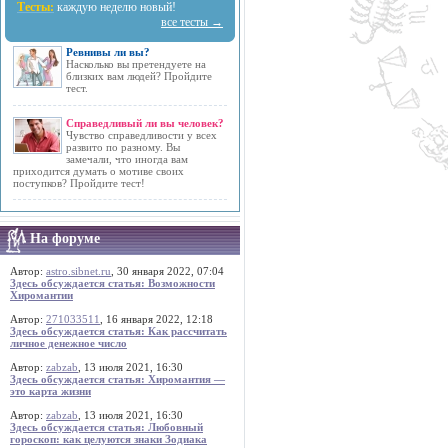
Тесты:
каждую неделю новый!
все тесты →
Ревнивы ли вы?
Насколько вы претендуете на
близких вам людей? Пройдите
тест.
Справедливый ли вы человек?
Чувство справедливости у всех
развито по разному. Вы
замечали, что иногда вам
приходится думать о мотиве своих
поступков? Пройдите тест!
На форуме
Автор:
astro.sibnet.ru
, 30 января 2022, 07:04
Здесь обсуждается статья: Возможности
Хиромантии
Автор:
271033511
, 16 января 2022, 12:18
Здесь обсуждается статья: Как рассчитать
личное денежное число
Автор:
zabzab
, 13 июля 2021, 16:30
Здесь обсуждается статья: Хиромантия —
это карта жизни
Автор:
zabzab
, 13 июля 2021, 16:30
Здесь обсуждается статья: Любовный
гороскоп: как целуются знаки Зодиака