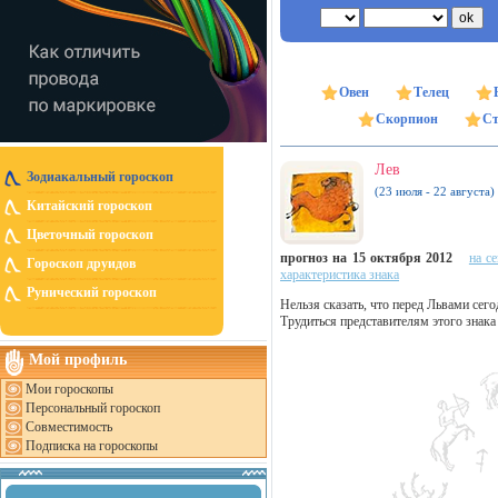
Овен
Телец
Скорпион
Ст
Лев
Зодиакальный гороскоп
(23 июля - 22 августа)
Китайский гороскоп
Цветочный гороскоп
прогноз на 15 октября 2012
на с
Гороскоп друидов
характеристика знака
Рунический гороскоп
Нельзя сказать, что перед Львами се
Трудиться представителям этого знака
Мой профиль
Мои гороскопы
Персональный гороскоп
Совместимость
Подписка на гороскопы