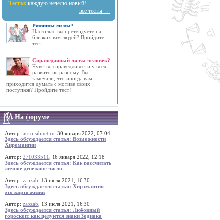
Тесты:
каждую неделю новый!
все тесты →
Ревнивы ли вы?
Насколько вы претендуете на
близких вам людей? Пройдите
тест.
Справедливый ли вы человек?
Чувство справедливости у всех
развито по разному. Вы
замечали, что иногда вам
приходится думать о мотиве своих
поступков? Пройдите тест!
На форуме
Автор:
astro.sibnet.ru
, 30 января 2022, 07:04
Здесь обсуждается статья: Возможности
Хиромантии
Автор:
271033511
, 16 января 2022, 12:18
Здесь обсуждается статья: Как рассчитать
личное денежное число
Автор:
zabzab
, 13 июля 2021, 16:30
Здесь обсуждается статья: Хиромантия —
это карта жизни
Автор:
zabzab
, 13 июля 2021, 16:30
Здесь обсуждается статья: Любовный
гороскоп: как целуются знаки Зодиака