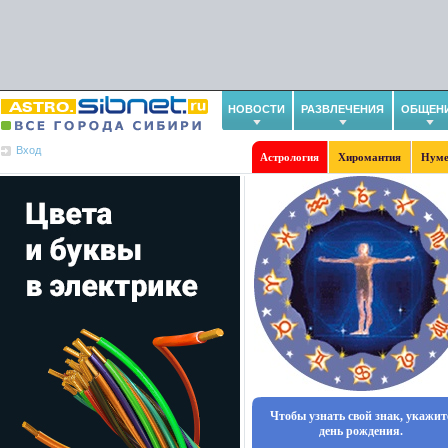
НОВОСТИ
РАЗВЛЕЧЕНИЯ
ОБЩЕН
Вход
Астрология
Хиромантия
Нуме
Чтобы узнать свой знак, укажит
день рождения.