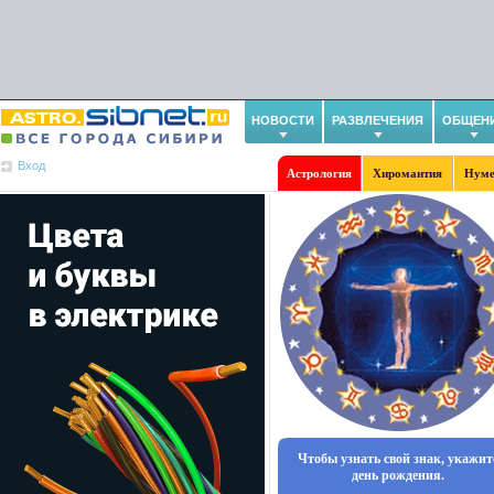
НОВОСТИ
РАЗВЛЕЧЕНИЯ
ОБЩЕН
Вход
Астрология
Хиромантия
Нуме
Чтобы узнать свой знак, укажит
день рождения.