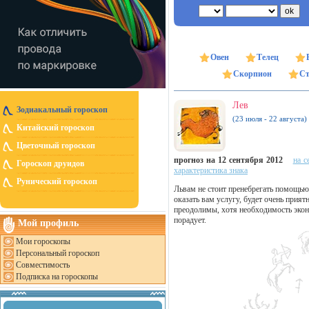
Овен
Телец
Скорпион
Ст
Лев
Зодиакальный гороскоп
(23 июля - 22 августа)
Китайский гороскоп
Цветочный гороскоп
прогноз на 12 сентября 2012
на с
Гороскоп друидов
характеристика знака
Рунический гороскоп
Львам не стоит пренебрегать помощью
оказать вам услугу, будет очень прия
преодолимы, хотя необходимость экон
порадует.
Мой профиль
Мои гороскопы
Персональный гороскоп
Совместимость
Подписка на гороскопы