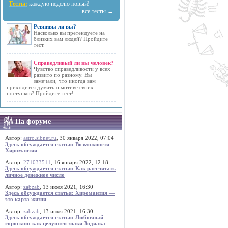
Тесты:
каждую неделю новый!
все тесты →
Ревнивы ли вы?
Насколько вы претендуете на
близких вам людей? Пройдите
тест.
Справедливый ли вы человек?
Чувство справедливости у всех
развито по разному. Вы
замечали, что иногда вам
приходится думать о мотиве своих
поступков? Пройдите тест!
На форуме
Автор:
astro.sibnet.ru
, 30 января 2022, 07:04
Здесь обсуждается статья: Возможности
Хиромантии
Автор:
271033511
, 16 января 2022, 12:18
Здесь обсуждается статья: Как рассчитать
личное денежное число
Автор:
zabzab
, 13 июля 2021, 16:30
Здесь обсуждается статья: Хиромантия —
это карта жизни
Автор:
zabzab
, 13 июля 2021, 16:30
Здесь обсуждается статья: Любовный
гороскоп: как целуются знаки Зодиака