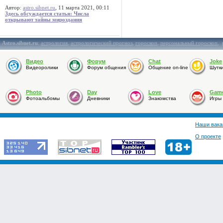
Автор:
astro.sibnet.ru
, 11 марта 2021, 00:11
Здесь обсуждается статья: Числа
открывают тайны мироздания
Astro.sibnet.ru
:
астрология
,
астрологический прогноз
,
гороскоп
,
персональный гороскоп
,
Видео
Форум
Chat
Joke
Видеоролики
Форум общения
Общение on-line
Шутк
Photo
Day
Love
Gam
Фотоальбомы
Дневники
Знакомства
Игры
Наши вака
О проекте