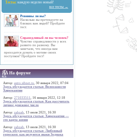
Тесты:
каждую неделю новый!
все тесты →
Ревнивы ли вы?
Насколько вы претендуете на
близких вам людей? Пройдите
тест.
Справедливый ли вы человек?
Чувство справедливости у всех
развито по разному. Вы
замечали, что иногда вам
приходится думать о мотиве своих
поступков? Пройдите тест!
На форуме
Автор:
astro.sibnet.ru
, 30 января 2022, 07:04
Здесь обсуждается статья: Возможности
Хиромантии
Автор:
271033511
, 16 января 2022, 12:18
Здесь обсуждается статья: Как рассчитать
личное денежное число
Автор:
zabzab
, 13 июля 2021, 16:30
Здесь обсуждается статья: Хиромантия —
это карта жизни
Автор:
zabzab
, 13 июля 2021, 16:30
Здесь обсуждается статья: Любовный
гороскоп: как целуются знаки Зодиака