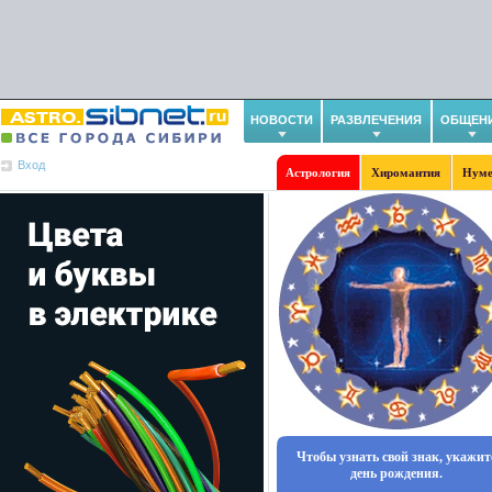
НОВОСТИ
РАЗВЛЕЧЕНИЯ
ОБЩЕН
Вход
Астрология
Хиромантия
Нуме
Чтобы узнать свой знак, укажит
день рождения.