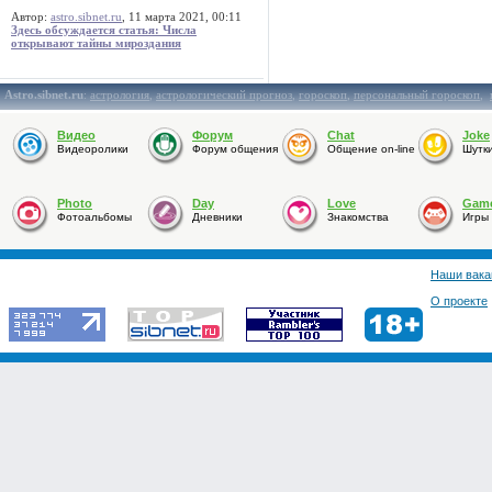
Автор:
astro.sibnet.ru
, 11 марта 2021, 00:11
Здесь обсуждается статья: Числа
открывают тайны мироздания
Astro.sibnet.ru
:
астрология
,
астрологический прогноз
,
гороскоп
,
персональный гороскоп
,
Видео
Форум
Chat
Joke
Видеоролики
Форум общения
Общение on-line
Шутк
Photo
Day
Love
Gam
Фотоальбомы
Дневники
Знакомства
Игры
Наши вака
О проекте