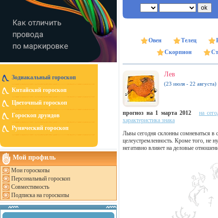
Овен
Телец
Скорпион
Ст
Лев
Зодиакальный гороскоп
(23 июля - 22 августа)
Китайский гороскоп
Цветочный гороскоп
прогноз на 1 марта 2012
на сего
Гороскоп друидов
характеристика знака
Рунический гороскоп
Львы сегодня склонны сомневаться в 
целеустремленность. Кроме того, не н
негативно влияет на деловые отношен
Мой профиль
Мои гороскопы
Персональный гороскоп
Совместимость
Подписка на гороскопы