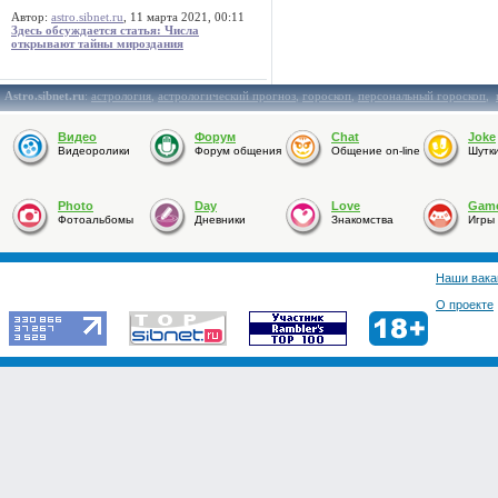
Автор:
astro.sibnet.ru
, 11 марта 2021, 00:11
Здесь обсуждается статья: Числа
открывают тайны мироздания
Astro.sibnet.ru
:
астрология
,
астрологический прогноз
,
гороскоп
,
персональный гороскоп
,
Видео
Форум
Chat
Joke
Видеоролики
Форум общения
Общение on-line
Шутк
Photo
Day
Love
Gam
Фотоальбомы
Дневники
Знакомства
Игры
Наши вака
О проекте