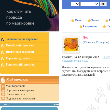
Овен
Телец
Скорпион
Ст
Лев
Зодиакальный гороскоп
(23 июля - 22 августа)
Китайский гороскоп
Цветочный гороскоп
прогноз на 12 января 2012
на се
Гороскоп друидов
характеристика знака
Рунический гороскоп
Львам стоит отдохнуть и развеяться –
сделать это. Порадуйте себя встречей
увеселительных заведений.
Мой профиль
Мои гороскопы
Персональный гороскоп
Совместимость
Подписка на гороскопы