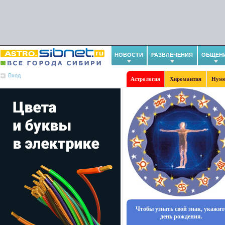
НОВОСТИ
РАЗВЛЕЧЕНИЯ
ОБЩЕН
Вход
Астрология
Хиромантия
Нуме
Чтобы узнать свой знак, укажит
день рождения.