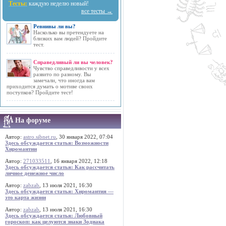
Тесты:
каждую неделю новый!
все тесты →
Ревнивы ли вы?
Насколько вы претендуете на
близких вам людей? Пройдите
тест.
Справедливый ли вы человек?
Чувство справедливости у всех
развито по разному. Вы
замечали, что иногда вам
приходится думать о мотиве своих
поступков? Пройдите тест!
На форуме
Автор:
astro.sibnet.ru
, 30 января 2022, 07:04
Здесь обсуждается статья: Возможности
Хиромантии
Автор:
271033511
, 16 января 2022, 12:18
Здесь обсуждается статья: Как рассчитать
личное денежное число
Автор:
zabzab
, 13 июля 2021, 16:30
Здесь обсуждается статья: Хиромантия —
это карта жизни
Автор:
zabzab
, 13 июля 2021, 16:30
Здесь обсуждается статья: Любовный
гороскоп: как целуются знаки Зодиака