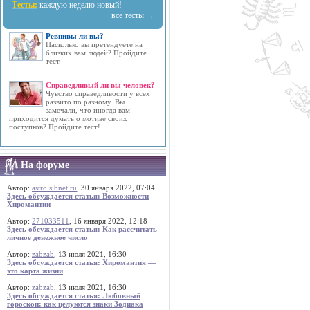
Тесты:
каждую неделю новый!
все тесты →
Ревнивы ли вы?
Насколько вы претендуете на
близких вам людей? Пройдите
тест.
Справедливый ли вы человек?
Чувство справедливости у всех
развито по разному. Вы
замечали, что иногда вам
приходится думать о мотиве своих
поступков? Пройдите тест!
На форуме
Автор:
astro.sibnet.ru
, 30 января 2022, 07:04
Здесь обсуждается статья: Возможности
Хиромантии
Автор:
271033511
, 16 января 2022, 12:18
Здесь обсуждается статья: Как рассчитать
личное денежное число
Автор:
zabzab
, 13 июля 2021, 16:30
Здесь обсуждается статья: Хиромантия —
это карта жизни
Автор:
zabzab
, 13 июля 2021, 16:30
Здесь обсуждается статья: Любовный
гороскоп: как целуются знаки Зодиака