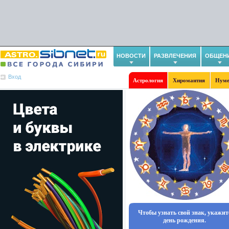
НОВОСТИ
РАЗВЛЕЧЕНИЯ
ОБЩЕН
Вход
Астрология
Хиромантия
Нуме
Чтобы узнать свой знак, укажит
день рождения.