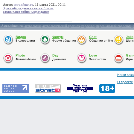
Автор:
astro.sibnet.ru
, 11 марта 2021, 00:11
Здесь обсуждается статья: Числа
открывают тайны мироздания
Astro.sibnet.ru
:
астрология
,
астрологический прогноз
,
гороскоп
,
персональный гороскоп
,
Видео
Форум
Chat
Joke
Видеоролики
Форум общения
Общение on-line
Шутк
Photo
Day
Love
Gam
Фотоальбомы
Дневники
Знакомства
Игры
Наши вака
О проекте