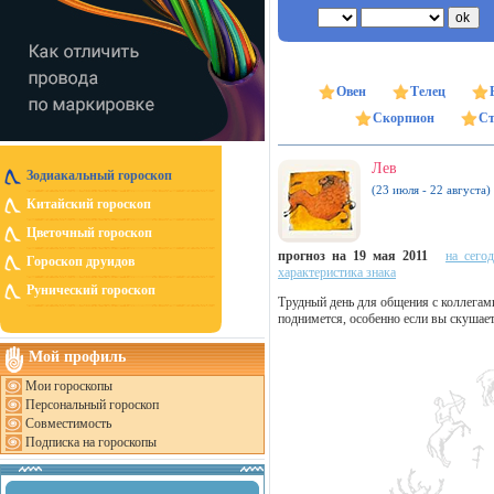
Овен
Телец
Скорпион
Ст
Лев
Зодиакальный гороскоп
(23 июля - 22 августа)
Китайский гороскоп
Цветочный гороскоп
прогноз на 19 мая 2011
на сего
Гороскоп друидов
характеристика знака
Рунический гороскоп
Трудный день для общения с коллегам
поднимется, особенно если вы скушает
Мой профиль
Мои гороскопы
Персональный гороскоп
Совместимость
Подписка на гороскопы