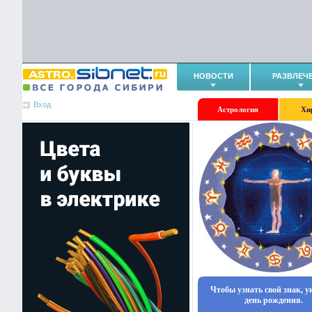
НОВОСТИ
РАЗВЛЕЧ
Вход
Астрология
Хи
Чтобы узнать свой знак, 
день рождения.