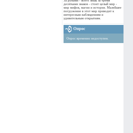
За рунами - всего лишь за тремя
десятками знаков - стоит целый мир -
мир мифов, магии и истории. Малейшее
погружение в этот мир приводит к
интересным наблюдениям и
удивительным открытиям.
Опрос
Опрос временно недоступен.