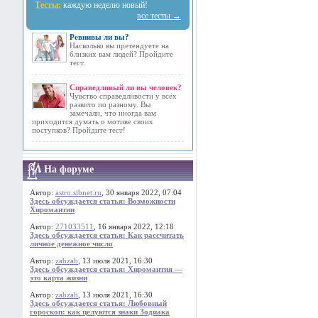
Тесты:
каждую неделю новый!
все тесты →
Ревнивы ли вы?
Насколько вы претендуете на
близких вам людей? Пройдите
тест.
Справедливый ли вы человек?
Чувство справедливости у всех
развито по разному. Вы
замечали, что иногда вам
приходится думать о мотиве своих
поступков? Пройдите тест!
На форуме
Автор:
astro.sibnet.ru
, 30 января 2022, 07:04
Здесь обсуждается статья: Возможности
Хиромантии
Автор:
271033511
, 16 января 2022, 12:18
Здесь обсуждается статья: Как рассчитать
личное денежное число
Автор:
zabzab
, 13 июля 2021, 16:30
Здесь обсуждается статья: Хиромантия —
это карта жизни
Автор:
zabzab
, 13 июля 2021, 16:30
Здесь обсуждается статья: Любовный
гороскоп: как целуются знаки Зодиака