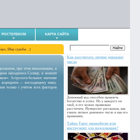
РОСТЕЛЕКОМ
КАРТА САЙТА
Таро, Шар судьбы…)
Как рассчитать личное денежное
число
гороскопом, при этом немаловажно, в
тором находилось Солнце, в момент
аком». Астрологи большое значение
 асцендента — восходящему знаку.
ным только с учётом всех факторов
Денежный код способен привлечь
богатство и успех. Но у каждого он
свой, и его нужно правильно
рассчитать. Нумеролог рассказала, как
узнать личное денежное число и как его
применять.
Тайна Таро: мракобесие или
инструмент для подсознания?