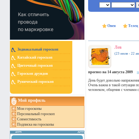
Овен
Телец
Лев
Зодиакальный гороскоп
(23 июля - 22 ав
Китайский гороскоп
Цветочный гороскоп
прогноз на 14 августа 2009
н
Гороскоп друидов
День будет довольно напряженны
Рунический гороскоп
Очень важна в такой ситуации п
человеком, общения с членами с
Мой профиль
Мои гороскопы
Персональный гороскоп
Совместимость
Подписка на гороскопы