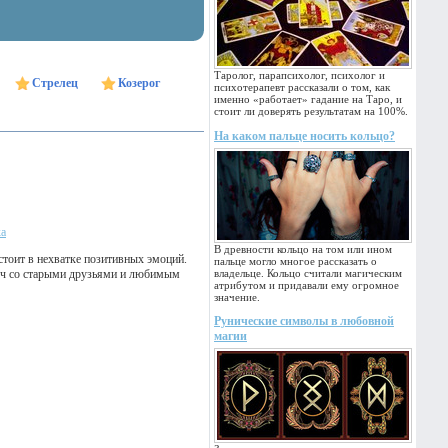
Таролог, парапсихолог, психолог и
Стрелец
Козерог
психотерапевт рассказали о том, как
именно «работает» гадание на Таро, и
стоит ли доверять результатам на 100%.
На каком пальце носить кольцо?
ка
В древности кольцо на том или ином
стоит в нехватке позитивных эмоций.
пальце могло многое рассказать о
реч со старыми друзьями и любимым
владельце. Кольцо считали магическим
атрибутом и придавали ему огромное
значение.
Рунические символы в любовной
магии