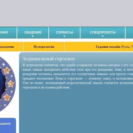
ЕНИЯ
ОБЩЕНИЕ
СЕРВИСЫ
СПЕЦПРОЕКТЫ
романтия
Нумерология
Гадания онлайн
(Руны, 
Зодиакальный гороскоп
В астрологии считается, что судьба и характер человека связаны с его 
каких знаках находились небесные тела при его рождении. Знак, в ко
рождения человека, называется его «солнечным знаком» или просто «зн
придают положению Луны в гороскопе — лунному знаку, и положению
Тем не менее, полноценный астрологический анализ считается возмож
гороскопа и их взаимодействия.
укажите