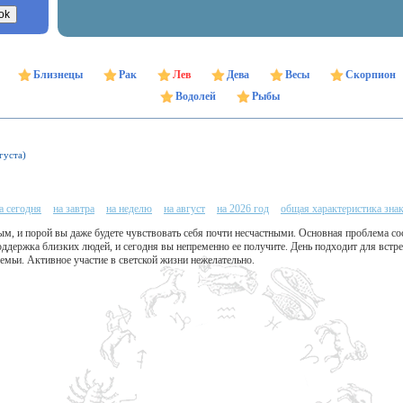
Близнецы
Рак
Лев
Дева
Весы
Скорпион
Водолей
Рыбы
густа)
а сегодня
на завтра
на неделю
на август
на 2026 год
общая характеристика зна
м, и порой вы даже будете чувствовать себя почти несчастными. Основная проблема со
оддержка близких людей, и сегодня вы непременно ее получите. День подходит для вст
емьи. Активное участие в светской жизни нежелательно.