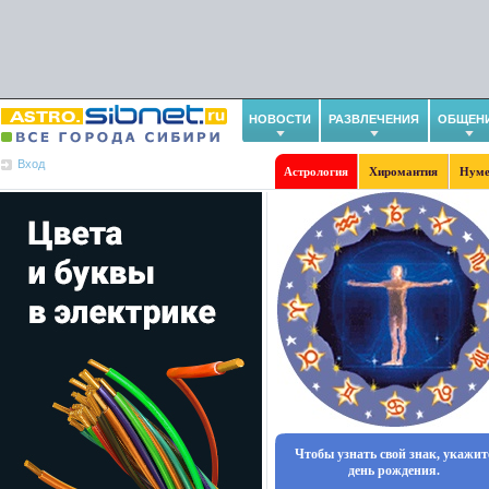
НОВОСТИ
РАЗВЛЕЧЕНИЯ
ОБЩЕН
Вход
Астрология
Хиромантия
Нуме
Чтобы узнать свой знак, укажит
день рождения.