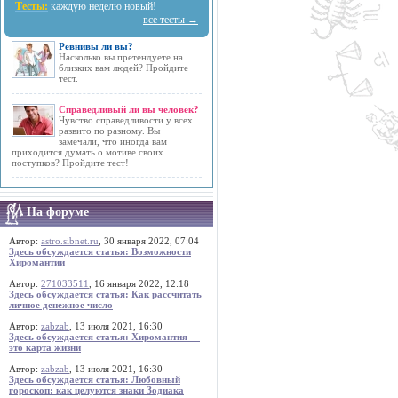
Тесты:
каждую неделю новый!
все тесты →
Ревнивы ли вы?
Насколько вы претендуете на
близких вам людей? Пройдите
тест.
Справедливый ли вы человек?
Чувство справедливости у всех
развито по разному. Вы
замечали, что иногда вам
приходится думать о мотиве своих
поступков? Пройдите тест!
На форуме
Автор:
astro.sibnet.ru
, 30 января 2022, 07:04
Здесь обсуждается статья: Возможности
Хиромантии
Автор:
271033511
, 16 января 2022, 12:18
Здесь обсуждается статья: Как рассчитать
личное денежное число
Автор:
zabzab
, 13 июля 2021, 16:30
Здесь обсуждается статья: Хиромантия —
это карта жизни
Автор:
zabzab
, 13 июля 2021, 16:30
Здесь обсуждается статья: Любовный
гороскоп: как целуются знаки Зодиака