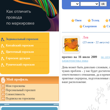
Овен
Телец
Скорпион
Ст
Лев
Зодиакальный гороскоп
(23 июля - 22 августа)
Китайский гороскоп
Цветочный гороскоп
прогноз на 16 июля 2009
на сег
Гороскоп друидов
характеристика знака
Рунический гороскоп
День может быть довольно сложным, о
чужих проблем – у вас будет достаточ
ответственного отношения, да и врем
приятные сюрпризы, подготовленные 
Мой профиль
ваше расположение.
Мои гороскопы
Персональный гороскоп
Совместимость
Подписка на гороскопы