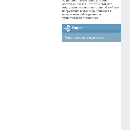
За рунами - всего лишь за тремя
десятками знаков - стоит целый мир -
мир мифов, магии и истории. Малейшее
погружение в этот мир приводит к
интересным наблюдениям и
удивительным открытиям.
Опрос
Опрос временно недоступен.