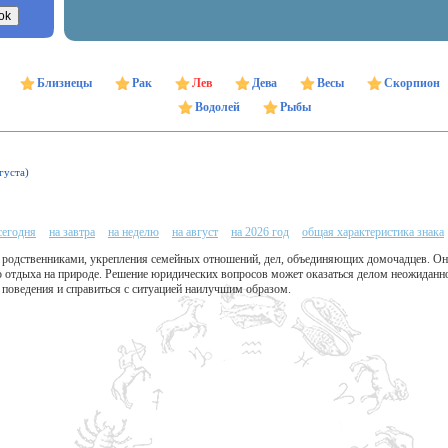
Близнецы
Рак
Лев
Дева
Весы
Скорпион
Водолей
Рыбы
густа)
сегодня
на завтра
на неделю
на август
на 2026 год
общая характеристика знака
 родственниками, укрепления семейных отношений, дел, объединяющих домочадцев. Он
о отдыха на природе. Решение юридических вопросов может оказаться делом неожиданно
поведения и справиться с ситуацией наилучшим образом.