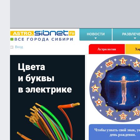
НОВОСТИ
РАЗВЛЕЧ
Вход
Астрология
Хи
Чтобы узнать свой знак, 
день рождения.