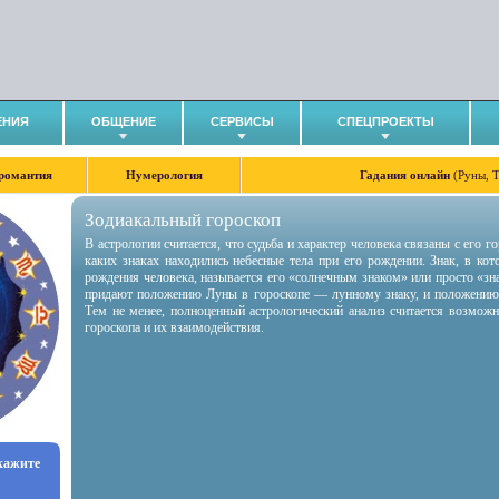
ЕНИЯ
ОБЩЕНИЕ
СЕРВИСЫ
СПЕЦПРОЕКТЫ
романтия
Нумерология
Гадания онлайн
(Руны, 
Зодиакальный гороскоп
В астрологии считается, что судьба и характер человека связаны с его 
каких знаках находились небесные тела при его рождении. Знак, в ко
рождения человека, называется его «солнечным знаком» или просто «зн
придают положению Луны в гороскопе — лунному знаку, и положению
Тем не менее, полноценный астрологический анализ считается возмож
гороскопа и их взаимодействия.
укажите