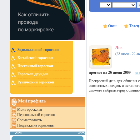
Овен
Телец
Лев
Зодиакальный гороскоп
(23 июля - 22 ав
Китайский гороскоп
Цветочный гороскоп
прогноз на 26 июня 2009
на 
Гороскоп друидов
Прекрасный день для общения с
Рунический гороскоп
совместных поездок и активног
сможете выбрать верную линию 
Мой профиль
Мои гороскопы
Персональный гороскоп
Совместимость
Подписка на гороскопы