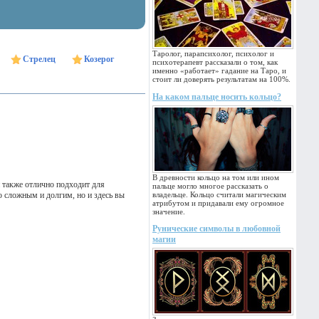
Таролог, парапсихолог, психолог и
Стрелец
Козерог
психотерапевт рассказали о том, как
именно «работает» гадание на Таро, и
стоит ли доверять результатам на 100%.
На каком пальце носить кольцо?
В древности кольцо на том или ином
 также отлично подходит для
пальце могло многое рассказать о
 сложным и долгим, но и здесь вы
владельце. Кольцо считали магическим
атрибутом и придавали ему огромное
значение.
Рунические символы в любовной
магии