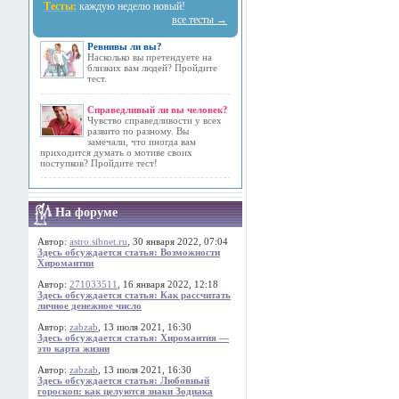
Тесты:
каждую неделю новый!
все тесты →
Ревнивы ли вы?
Насколько вы претендуете на
близких вам людей? Пройдите
тест.
Справедливый ли вы человек?
Чувство справедливости у всех
развито по разному. Вы
замечали, что иногда вам
приходится думать о мотиве своих
поступков? Пройдите тест!
На форуме
Автор:
astro.sibnet.ru
, 30 января 2022, 07:04
Здесь обсуждается статья: Возможности
Хиромантии
Автор:
271033511
, 16 января 2022, 12:18
Здесь обсуждается статья: Как рассчитать
личное денежное число
Автор:
zabzab
, 13 июля 2021, 16:30
Здесь обсуждается статья: Хиромантия —
это карта жизни
Автор:
zabzab
, 13 июля 2021, 16:30
Здесь обсуждается статья: Любовный
гороскоп: как целуются знаки Зодиака