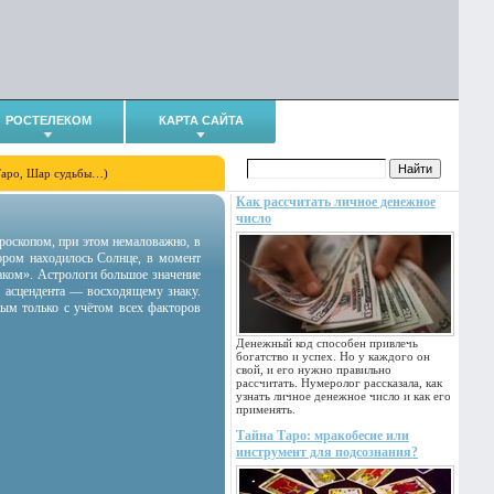
РОСТЕЛЕКОМ
КАРТА САЙТА
Таро, Шар судьбы…)
Как рассчитать личное денежное
число
гороскопом, при этом немаловажно, в
тором находилось Солнце, в момент
аком». Астрологи большое значение
 асцендента — восходящему знаку.
ным только с учётом всех факторов
Денежный код способен привлечь
богатство и успех. Но у каждого он
свой, и его нужно правильно
рассчитать. Нумеролог рассказала, как
узнать личное денежное число и как его
применять.
Тайна Таро: мракобесие или
инструмент для подсознания?