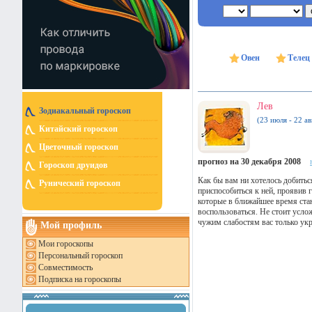
Овен
Телец
Лев
Зодиакальный гороскоп
(23 июля - 22 ав
Китайский гороскоп
Цветочный гороскоп
прогноз на 30 декабря 2008
Гороскоп друидов
Как бы вам ни хотелось добитьс
Рунический гороскоп
приспособиться к ней, проявив 
которые в ближайшее время ста
воспользоваться. Не стоит усло
чужим слабостям вас только укр
Мой профиль
Мои гороскопы
Персональный гороскоп
Совместимость
Подписка на гороскопы