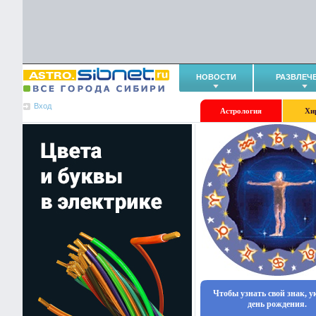
НОВОСТИ
РАЗВЛЕЧ
Вход
Астрология
Хи
Чтобы узнать свой знак, 
день рождения.