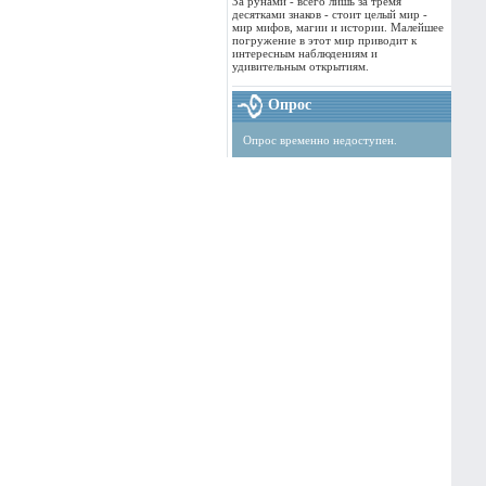
За рунами - всего лишь за тремя
десятками знаков - стоит целый мир -
мир мифов, магии и истории. Малейшее
погружение в этот мир приводит к
интересным наблюдениям и
удивительным открытиям.
Опрос
Опрос временно недоступен.