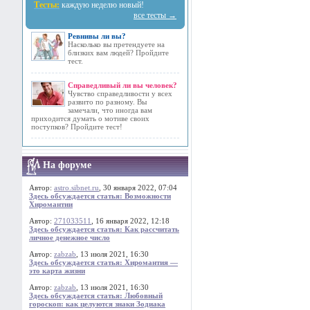
Тесты:
каждую неделю новый!
все тесты →
Ревнивы ли вы?
Насколько вы претендуете на
близких вам людей? Пройдите
тест.
Справедливый ли вы человек?
Чувство справедливости у всех
развито по разному. Вы
замечали, что иногда вам
приходится думать о мотиве своих
поступков? Пройдите тест!
На форуме
Автор:
astro.sibnet.ru
, 30 января 2022, 07:04
Здесь обсуждается статья: Возможности
Хиромантии
Автор:
271033511
, 16 января 2022, 12:18
Здесь обсуждается статья: Как рассчитать
личное денежное число
Автор:
zabzab
, 13 июля 2021, 16:30
Здесь обсуждается статья: Хиромантия —
это карта жизни
Автор:
zabzab
, 13 июля 2021, 16:30
Здесь обсуждается статья: Любовный
гороскоп: как целуются знаки Зодиака