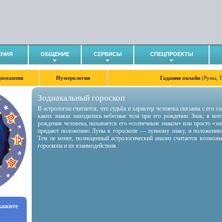
ЕНИЯ
ОБЩЕНИЕ
СЕРВИСЫ
СПЕЦПРОЕКТЫ
романтия
Нумерология
Гадания онлайн
(Руны, 
Зодиакальный гороскоп
В астрологии считается, что судьба и характер человека связаны с его 
каких знаках находились небесные тела при его рождении. Знак, в ко
рождения человека, называется его «солнечным знаком» или просто «зн
придают положению Луны в гороскопе — лунному знаку, и положению
Тем не менее, полноценный астрологический анализ считается возмож
гороскопа и их взаимодействия.
укажите