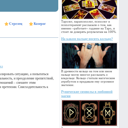
Таролог, парапсихолог, психолог и
Стрелец
Козерог
психотерапевт рассказали о том, как
именно «работает» гадание на Таро, и
стоит ли доверять результатам на 100%.
На каком пальце носить кольцо?
ка
В древности кольцо на том или ином
олировать ситуацию, а попытаться
пальце могло многое рассказать о
альность, и преодоление препятствий,
владельце. Кольцо считали магическим
атрибутом и придавали ему огромное
тношений – спешите этим
значение.
я претензии. Снисходительность к
Рунические символы в любовной
магии