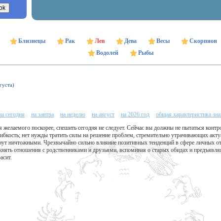
Близнецы
Рак
Лев
Дева
Весы
Скорпион
Водолей
Рыбы
густа)
на сегодня
на завтра
на неделю
на август
на 2026 год
общая характеристика зна
я желаемого поскорее, спешить сегодня не следует. Сейчас вы должны не пытаться контр
гибкость; нет нужды тратить силы на решение проблем, стремительно утрачивающих акту
нут ничтожными. Чрезвычайно сильно влияние позитивных тенденций в сфере личных о
жнять отношения с родственниками и друзьями, вспоминая о старых обидах и предъявля
асит.