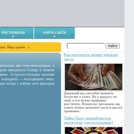
РОСТЕЛЕКОМ
КАРТА САЙТА
Таро, Шар судьбы…)
Как рассчитать личное денежное
число
гороскопом, при этом немаловажно, в
тором находилось Солнце, в момент
аком». Астрологи большое значение
 асцендента — восходящему знаку.
ным только с учётом всех факторов
Денежный код способен привлечь
богатство и успех. Но у каждого он
свой, и его нужно правильно
рассчитать. Нумеролог рассказала, как
узнать личное денежное число и как его
применять.
Тайна Таро: мракобесие или
инструмент для подсознания?