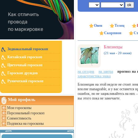
Овен
Телец
Скорпион
Ст
Близнецы
Зодиакальный гороскоп
(21 мая - 20 июня)
Китайский гороскоп
Цветочный гороскоп
на сегодня
на завтра
прогноз на н
Гороскоп друидов
характеристика знака
Рунический гороскоп
Близнецам на этой неделе не стоит лен
вполне manageable, и у вас останется
ошибок, но не зацикливайтесь на них 
вы этого пока не замечаете.
Мой профиль
Мои гороскопы
Персональный гороскоп
Совместимость
Подписка на гороскопы