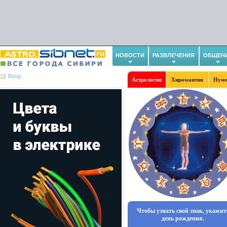
НОВОСТИ
РАЗВЛЕЧЕНИЯ
ОБЩЕН
Вход
Астрология
Хиромантия
Нуме
Чтобы узнать свой знак, укажит
день рождения.