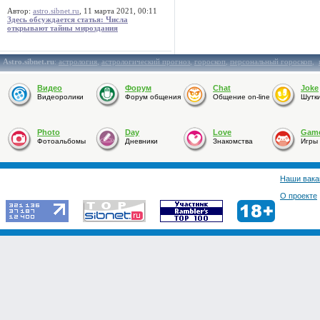
Автор:
astro.sibnet.ru
, 11 марта 2021, 00:11
Здесь обсуждается статья: Числа
открывают тайны мироздания
Astro.sibnet.ru
:
астрология
,
астрологический прогноз
,
гороскоп
,
персональный гороскоп
,
Видео
Форум
Chat
Joke
Видеоролики
Форум общения
Общение on-line
Шутк
Photo
Day
Love
Gam
Фотоальбомы
Дневники
Знакомства
Игры
Наши вака
О проекте