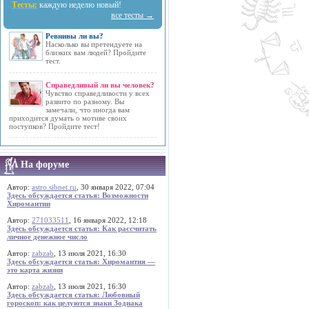
Тесты:
каждую неделю новый!
все тесты →
Ревнивы ли вы?
Насколько вы претендуете на
близких вам людей? Пройдите
тест.
Справедливый ли вы человек?
Чувство справедливости у всех
развито по разному. Вы
замечали, что иногда вам
приходится думать о мотиве своих
поступков? Пройдите тест!
На форуме
Автор:
astro.sibnet.ru
, 30 января 2022, 07:04
Здесь обсуждается статья: Возможности
Хиромантии
Автор:
271033511
, 16 января 2022, 12:18
Здесь обсуждается статья: Как рассчитать
личное денежное число
Автор:
zabzab
, 13 июля 2021, 16:30
Здесь обсуждается статья: Хиромантия —
это карта жизни
Автор:
zabzab
, 13 июля 2021, 16:30
Здесь обсуждается статья: Любовный
гороскоп: как целуются знаки Зодиака