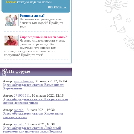
Тесты:
каждую неделю новый!
все тесты →
Ревнивы ли вы?
Насколько вы претендуете на
близких вам людей? Пройдите
тест.
Справедливый ли вы человек?
Чувство справедливости у всех
развито по разному. Вы
замечали, что иногда вам
приходится думать о мотиве своих
поступков? Пройдите тест!
На форуме
Автор:
astro.sibnet.ru
, 30 января 2022, 07:04
Здесь обсуждается статья: Возможности
Хиромантии
Автор:
271033511
, 16 января 2022, 12:18
Здесь обсуждается статья: Как рассчитать
личное денежное число
Автор:
zabzab
, 13 июля 2021, 16:30
Здесь обсуждается статья: Хиромантия —
это карта жизни
Автор:
zabzab
, 13 июля 2021, 16:30
Здесь обсуждается статья: Любовный
гороскоп: как целуются знаки Зодиака