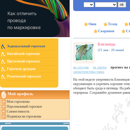
Овен
Телец
Скорпион
Ст
Близнецы
Зодиакальный гороскоп
(21 мая - 20 июня)
Китайский гороскоп
Цветочный гороскоп
на сегодня
на завтра
прогноз на н
Гороскоп друидов
характеристика знака
Рунический гороскоп
На этой неделе уверенность Близнецов
окружающих и укрепить хорошие отно
обещают быть среда и пятница. На раб
сюрпризы. Сохраняйте душевное равно
Мой профиль
Мои гороскопы
Персональный гороскоп
Совместимость
Подписка на гороскопы