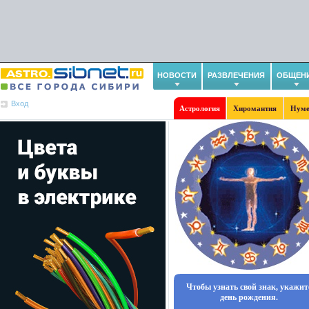
НОВОСТИ
РАЗВЛЕЧЕНИЯ
ОБЩЕН
Вход
Астрология
Хиромантия
Нуме
Чтобы узнать свой знак, укажит
день рождения.