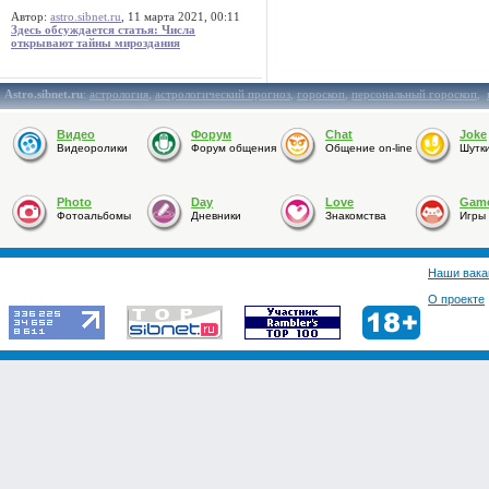
Автор:
astro.sibnet.ru
, 11 марта 2021, 00:11
Здесь обсуждается статья: Числа
открывают тайны мироздания
Astro.sibnet.ru
:
астрология
,
астрологический прогноз
,
гороскоп
,
персональный гороскоп
,
Видео
Форум
Chat
Joke
Видеоролики
Форум общения
Общение on-line
Шутк
Photo
Day
Love
Gam
Фотоальбомы
Дневники
Знакомства
Игры
Наши вака
О проекте