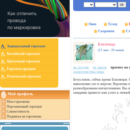
Овен
Телец
Скорпион
Ст
Близнецы
Зодиакальный гороскоп
(21 мая - 20 июня)
Китайский гороскоп
Цветочный гороскоп
на сегодня
на завтра
прогноз на н
Гороскоп друидов
характеристика знака
Рунический гороскоп
Безусловно, сейчас время Близнецов. 
накоплению сил и энергии. Вероятны п
разнообразными впечатлениями. Вы ощ
ожидание принесет вам успех в личной
Мой профиль
Мои гороскопы
Персональный гороскоп
Совместимость
Подписка на гороскопы