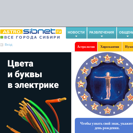
НОВОСТИ
РАЗВЛЕЧЕНИЯ
ОБЩЕН
Вход
Астрология
Хиромантия
Нуме
Чтобы узнать свой знак, укажит
день рождения.