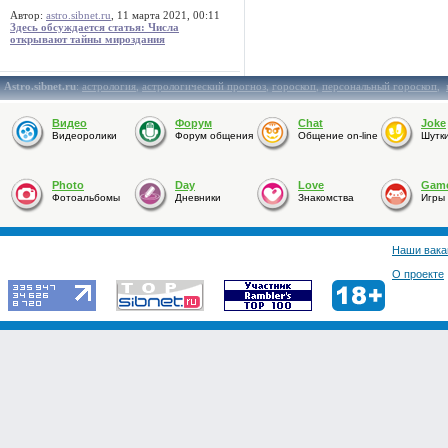
Автор:
astro.sibnet.ru
, 11 марта 2021, 00:11
Здесь обсуждается статья: Числа
открывают тайны мироздания
Astro.sibnet.ru
:
астрология
,
астрологический прогноз
,
гороскоп
,
персональный гороскоп
,
Видео
Форум
Chat
Joke
Видеоролики
Форум общения
Общение on-line
Шутк
Photo
Day
Love
Gam
Фотоальбомы
Дневники
Знакомства
Игры
Наши вака
О проекте