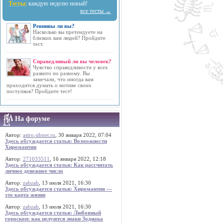
Тесты:
каждую неделю новый!
все тесты →
Ревнивы ли вы?
Насколько вы претендуете на
близких вам людей? Пройдите
тест.
Справедливый ли вы человек?
Чувство справедливости у всех
развито по разному. Вы
замечали, что иногда вам
приходится думать о мотиве своих
поступков? Пройдите тест!
На форуме
Автор:
astro.sibnet.ru
, 30 января 2022, 07:04
Здесь обсуждается статья: Возможности
Хиромантии
Автор:
271033511
, 16 января 2022, 12:18
Здесь обсуждается статья: Как рассчитать
личное денежное число
Автор:
zabzab
, 13 июля 2021, 16:30
Здесь обсуждается статья: Хиромантия —
это карта жизни
Автор:
zabzab
, 13 июля 2021, 16:30
Здесь обсуждается статья: Любовный
гороскоп: как целуются знаки Зодиака