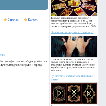
Таролог, парапсихолог, психолог и
Стрелец
Козерог
психотерапевт рассказали о том, как
именно «работает» гадание на Таро, и
стоит ли доверять результатам на 100%.
На каком пальце носить кольцо?
нака
В древности кольцо на том или ином
Госпожа фортуна не забудет улыбнуться
пальце могло многое рассказать о
лучить предложение руки и сердца.
владельце. Кольцо считали магическим
атрибутом и придавали ему огромное
значение.
Рунические символы в любовной
магии