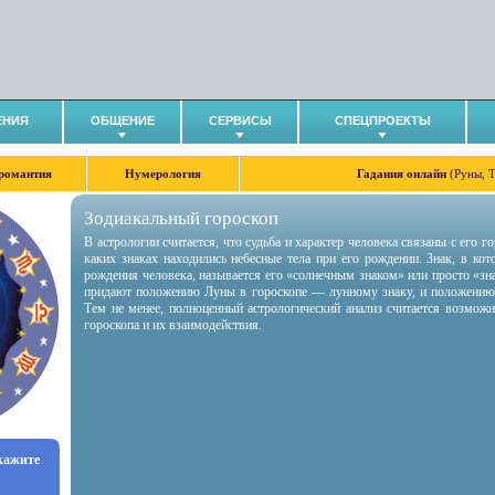
ЕНИЯ
ОБЩЕНИЕ
СЕРВИСЫ
СПЕЦПРОЕКТЫ
романтия
Нумерология
Гадания онлайн
(Руны, 
Зодиакальный гороскоп
В астрологии считается, что судьба и характер человека связаны с его 
каких знаках находились небесные тела при его рождении. Знак, в ко
рождения человека, называется его «солнечным знаком» или просто «зн
придают положению Луны в гороскопе — лунному знаку, и положению
Тем не менее, полноценный астрологический анализ считается возмож
гороскопа и их взаимодействия.
укажите