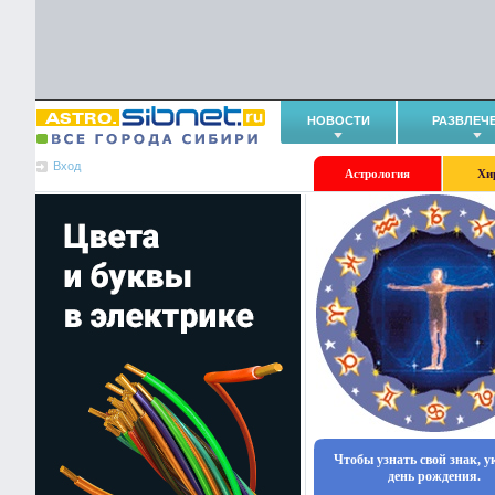
НОВОСТИ
РАЗВЛЕЧ
Вход
Астрология
Хи
Чтобы узнать свой знак, 
день рождения.