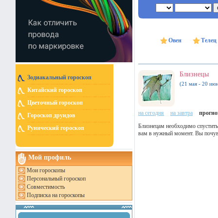
Овен
Телец
Близнецы
Зодиакальный гороскоп
(21 мая - 20 ию
Китайский гороскоп
Цветочный гороскоп
на сегодня
на завтра
прогноз
Гороскоп друидов
Близнецам необходимо спуститьс
Рунический гороскоп
вам в нужный момент. Вы почув
Мой профиль
Мои гороскопы
Персональный гороскоп
Совместимость
Подписка на гороскопы