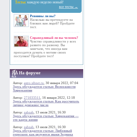
Тесты:
каждую неделю новый!
все тесты →
Ревнивы ли вы?
Насколько вы претендуете на
близких вам людей? Пройдите
тест.
Справедливый ли вы человек?
Чувство справедливости у всех
развито по разному. Вы
замечали, что иногда вам
приходится думать о мотиве своих
поступков? Пройдите тест!
На форуме
Автор:
astro.sibnet.ru
, 30 января 2022, 07:04
Здесь обсуждается статья: Возможности
Хиромантии
Автор:
271033511
, 16 января 2022, 12:18
Здесь обсуждается статья: Как рассчитать
личное денежное число
Автор:
zabzab
, 13 июля 2021, 16:30
Здесь обсуждается статья: Хиромантия —
это карта жизни
Автор:
zabzab
, 13 июля 2021, 16:30
Здесь обсуждается статья: Любовный
гороскоп: как целуются знаки Зодиака