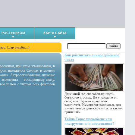
РОСТЕЛЕКОМ
КАРТА САЙТА
Таро, Шар судьбы…)
Как рассчитать личное денежное
число
гороскопом, при этом немаловажно, в
тором находилось Солнце, в момент
аком». Астрологи большое значение
 асцендента — восходящему знаку.
ным только с учётом всех факторов
Денежный код способен привлечь
богатство и успех. Но у каждого он
свой, и его нужно правильно
рассчитать. Нумеролог рассказала, как
узнать личное денежное число и как его
применять.
Тайна Таро: мракобесие или
инструмент для подсознания?