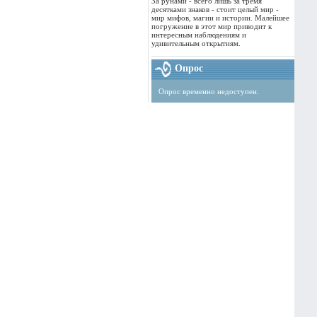
За рунами - всего лишь за тремя
десятками знаков - стоит целый мир -
мир мифов, магии и истории. Малейшее
погружение в этот мир приводит к
интересным наблюдениям и
удивительным открытиям.
Опрос
Опрос временно недоступен.