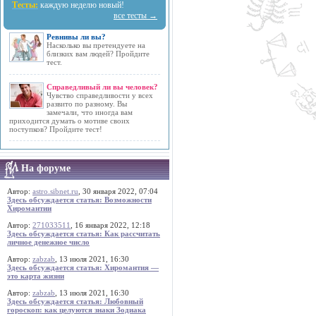
Тесты:
каждую неделю новый!
все тесты →
Ревнивы ли вы?
Насколько вы претендуете на
близких вам людей? Пройдите
тест.
Справедливый ли вы человек?
Чувство справедливости у всех
развито по разному. Вы
замечали, что иногда вам
приходится думать о мотиве своих
поступков? Пройдите тест!
На форуме
Автор:
astro.sibnet.ru
, 30 января 2022, 07:04
Здесь обсуждается статья: Возможности
Хиромантии
Автор:
271033511
, 16 января 2022, 12:18
Здесь обсуждается статья: Как рассчитать
личное денежное число
Автор:
zabzab
, 13 июля 2021, 16:30
Здесь обсуждается статья: Хиромантия —
это карта жизни
Автор:
zabzab
, 13 июля 2021, 16:30
Здесь обсуждается статья: Любовный
гороскоп: как целуются знаки Зодиака