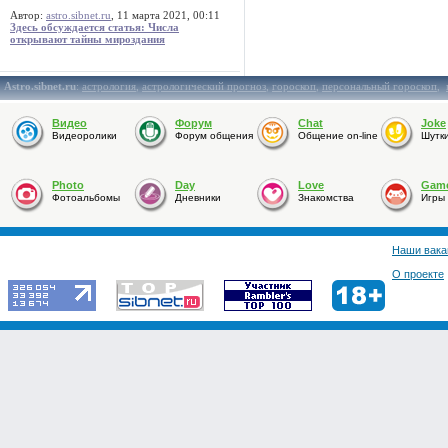
Автор:
astro.sibnet.ru
, 11 марта 2021, 00:11
Здесь обсуждается статья: Числа
открывают тайны мироздания
Astro.sibnet.ru
:
астрология
,
астрологический прогноз
,
гороскоп
,
персональный гороскоп
,
Видео
Форум
Chat
Joke
Видеоролики
Форум общения
Общение on-line
Шутк
Photo
Day
Love
Gam
Фотоальбомы
Дневники
Знакомства
Игры
Наши вака
О проекте