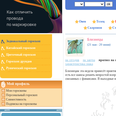
Овен
Телец
Скорпион
Ст
Близнецы
Зодиакальный гороскоп
(21 мая - 20 июня)
Китайский гороскоп
Цветочный гороскоп
на сегодня
на завтра
прогноз на н
Гороскоп друидов
характеристика знака
Рунический гороскоп
Близнецам эта неделя принесёт приятн
есть все шансы решить непростой вопро
связанных с финансами. В выходные в
Мой профиль
Мои гороскопы
Персональный гороскоп
Совместимость
Подписка на гороскопы