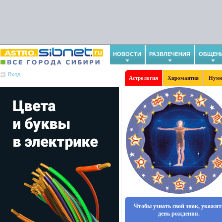
НОВОСТИ
РАЗВЛЕЧЕНИЯ
ОБЩЕН
Вход
Астрология
Хиромантия
Нуме
Чтобы узнать свой знак, укажит
день рождения.