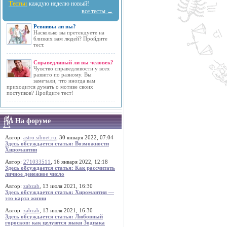
Тесты:
каждую неделю новый!
все тесты →
Ревнивы ли вы?
Насколько вы претендуете на
близких вам людей? Пройдите
тест.
Справедливый ли вы человек?
Чувство справедливости у всех
развито по разному. Вы
замечали, что иногда вам
приходится думать о мотиве своих
поступков? Пройдите тест!
На форуме
Автор:
astro.sibnet.ru
, 30 января 2022, 07:04
Здесь обсуждается статья: Возможности
Хиромантии
Автор:
271033511
, 16 января 2022, 12:18
Здесь обсуждается статья: Как рассчитать
личное денежное число
Автор:
zabzab
, 13 июля 2021, 16:30
Здесь обсуждается статья: Хиромантия —
это карта жизни
Автор:
zabzab
, 13 июля 2021, 16:30
Здесь обсуждается статья: Любовный
гороскоп: как целуются знаки Зодиака