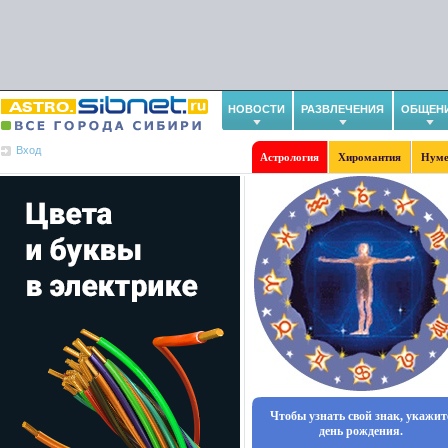
НОВОСТИ
РАЗВЛЕЧЕНИЯ
ОБЩЕН
Вход
Астрология
Хиромантия
Нуме
Чтобы узнать свой знак, укажит
день рождения.