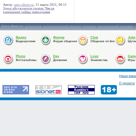
Автор:
astro.sibnet.ru
, 11 марта 2021, 00:11
Здесь обсуждается статья: Числа
открывают тайны мироздания
Astro.sibnet.ru
:
астрология
,
астрологический прогноз
,
гороскоп
,
персональный гороскоп
,
Видео
Форум
Chat
Joke
Видеоролики
Форум общения
Общение on-line
Шутк
Photo
Day
Love
Gam
Фотоальбомы
Дневники
Знакомства
Игры
Наши вака
О проекте