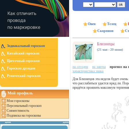
Овен
Телец
Скорпион
Ст
Близнецы
Зодиакальный гороскоп
(21 мая - 20 июня)
Китайский гороскоп
Цветочный гороскоп
на сегодня
на завтра
прогноз на н
Гороскоп друидов
характеристика знака
Рунический гороскоп
Для Близнецов эта неделя будет очень
что расслабиться удастся вряд ли. По
придётся проявить максимум терпения 
Мой профиль
Мои гороскопы
Персональный гороскоп
Совместимость
Подписка на гороскопы