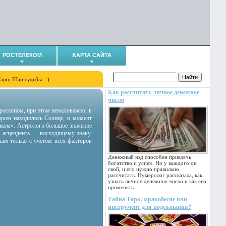
РОСТЕЛЕКОМ
КАРТА САЙТА
Таро, Шар судьбы…)
Как рассчитать личное денежное
число
гороскопом, при этом немаловажно, в
тором находилось Солнце, в момент
аком». Астрологи большое значение
 асцендента — восходящему знаку.
ным только с учётом всех факторов
Денежный код способен привлечь
богатство и успех. Но у каждого он
свой, и его нужно правильно
рассчитать. Нумеролог рассказала, как
узнать личное денежное число и как его
применять.
Тайна Таро: мракобесие или
инструмент для подсознания?