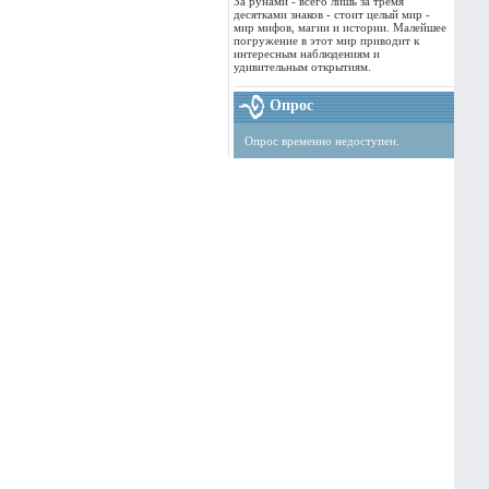
За рунами - всего лишь за тремя
десятками знаков - стоит целый мир -
мир мифов, магии и истории. Малейшее
погружение в этот мир приводит к
интересным наблюдениям и
удивительным открытиям.
Опрос
Опрос временно недоступен.