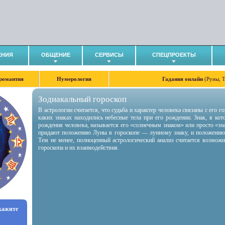
ЕНИЯ
ОБЩЕНИЕ
СЕРВИСЫ
СПЕЦПРОЕКТЫ
романтия
Нумерология
Гадания онлайн
(Руны, 
Зодиакальный гороскоп
В астрологии считается, что судьба и характер человека связаны с его 
каких знаках находились небесные тела при его рождении. Знак, в ко
рождения человека, называется его «солнечным знаком» или просто «зн
придают положению Луны в гороскопе — лунному знаку, и положению
Тем не менее, полноценный астрологический анализ считается возмож
гороскопа и их взаимодействия.
укажите