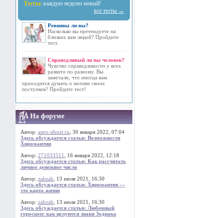
Тесты:
каждую неделю новый!
все тесты →
Ревнивы ли вы?
Насколько вы претендуете на
близких вам людей? Пройдите
тест.
Справедливый ли вы человек?
Чувство справедливости у всех
развито по разному. Вы
замечали, что иногда вам
приходится думать о мотиве своих
поступков? Пройдите тест!
На форуме
Автор:
astro.sibnet.ru
, 30 января 2022, 07:04
Здесь обсуждается статья: Возможности
Хиромантии
Автор:
271033511
, 16 января 2022, 12:18
Здесь обсуждается статья: Как рассчитать
личное денежное число
Автор:
zabzab
, 13 июля 2021, 16:30
Здесь обсуждается статья: Хиромантия —
это карта жизни
Автор:
zabzab
, 13 июля 2021, 16:30
Здесь обсуждается статья: Любовный
гороскоп: как целуются знаки Зодиака