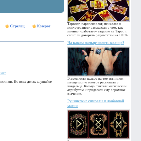
Таролог, парапсихолог, психолог и
Стрелец
Козерог
психотерапевт рассказали о том, как
именно «работает» гадание на Таро, и
стоит ли доверять результатам на 100%.
На каком пальце носить кольцо?
нака
В древности кольцо на том или ином
мыслями. Во всех делах слушайте
пальце могло многое рассказать о
владельце. Кольцо считали магическим
атрибутом и придавали ему огромное
значение.
Рунические символы в любовной
магии