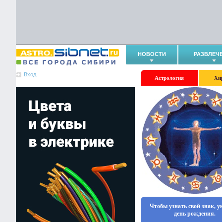
НОВОСТИ
РАЗВЛЕЧ
Вход
Астрология
Хи
Чтобы узнать свой знак, 
день рождения.