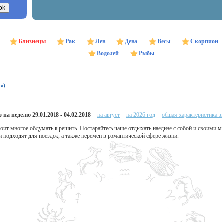
Близнецы
Рак
Лев
Дева
Весы
Скорпион
Водолей
Рыбы
ня)
 на неделю 29.01.2018 - 04.02.2018
на август
на 2026 год
общая характеристика з
тоит многое обдумать и решить. Постарайтесь чаще отдыхать наедине с собой и своими 
 подходят для поездок, а также перемен в романтической сфере жизни.