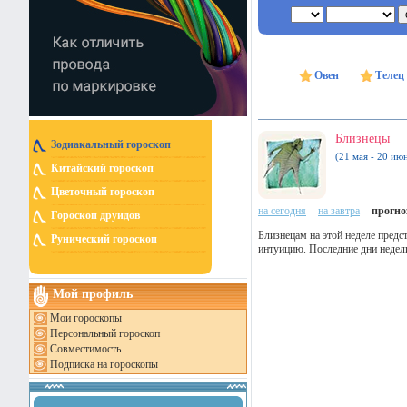
Овен
Телец
Близнецы
Зодиакальный гороскоп
(21 мая - 20 ию
Китайский гороскоп
Цветочный гороскоп
на сегодня
на завтра
прогноз
Гороскоп друидов
Близнецам на этой неделе предс
Рунический гороскоп
интуицию. Последние дни недели
Мой профиль
Мои гороскопы
Персональный гороскоп
Совместимость
Подписка на гороскопы