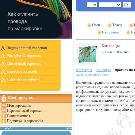
Овен
Телец
Скорпион
Ст
Близнецы
Зодиакальный гороскоп
(21 мая - 20 июня)
Китайский гороскоп
Цветочный гороскоп
на сегодня
на завтра
прогноз на н
Гороскоп друидов
характеристика знака
Рунический гороскоп
Возможны трудности в отношениях с д
разногласия с единомышленниками. Од
профессиональных успехов, осуществи
недоброжелателями вы наверняка одер
Мой профиль
воспользоваться какими-то необычным
интересов может привести к ссоре, з
Мои гороскопы
форсировать ситуацию, постарайтесь по
Персональный гороскоп
Совместимость
Подписка на гороскопы