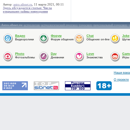
Автор:
astro.sibnet.ru
, 11 марта 2021, 00:11
Здесь обсуждается статья: Числа
открывают тайны мироздания
Astro.sibnet.ru
:
астрология
,
астрологический прогноз
,
гороскоп
,
персональный гороскоп
,
Видео
Форум
Chat
Joke
Видеоролики
Форум общения
Общение on-line
Шутк
Photo
Day
Love
Gam
Фотоальбомы
Дневники
Знакомства
Игры
Наши вака
О проекте