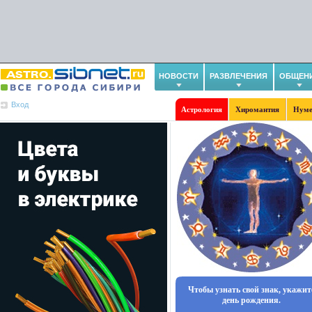
НОВОСТИ
РАЗВЛЕЧЕНИЯ
ОБЩЕН
Вход
Астрология
Хиромантия
Нуме
Чтобы узнать свой знак, укажит
день рождения.