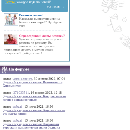
Тесты:
каждую неделю новый!
все тесты →
Ревнивы ли вы?
Насколько вы претендуете на
близких вам людей? Пройдите
тест.
Справедливый ли вы человек?
Чувство справедливости у всех
развито по разному. Вы
замечали, что иногда вам
приходится думать о мотиве своих
поступков? Пройдите тест!
На форуме
Автор:
astro.sibnet.ru
, 30 января 2022, 07:04
Здесь обсуждается статья: Возможности
Хиромантии
Автор:
271033511
, 16 января 2022, 12:18
Здесь обсуждается статья: Как рассчитать
личное денежное число
Автор:
zabzab
, 13 июля 2021, 16:30
Здесь обсуждается статья: Хиромантия —
это карта жизни
Автор:
zabzab
, 13 июля 2021, 16:30
Здесь обсуждается статья: Любовный
гороскоп: как целуются знаки Зодиака