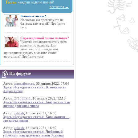
Тесты:
каждую неделю новый!
все тесты →
Ревнивы ли вы?
Насколько вы претендуете на
близких вам людей? Пройдите
тест.
Справедливый ли вы человек?
Чувство справедливости у всех
развито по разному. Вы
замечали, что иногда вам
приходится думать о мотиве своих
поступков? Пройдите тест!
На форуме
Автор:
astro.sibnet.ru
, 30 января 2022, 07:04
Здесь обсуждается статья: Возможности
Хиромантии
Автор:
271033511
, 16 января 2022, 12:18
Здесь обсуждается статья: Как рассчитать
личное денежное число
Автор:
zabzab
, 13 июля 2021, 16:30
Здесь обсуждается статья: Хиромантия —
это карта жизни
Автор:
zabzab
, 13 июля 2021, 16:30
Здесь обсуждается статья: Любовный
гороскоп: как целуются знаки Зодиака