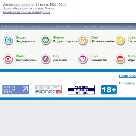
Автор:
astro.sibnet.ru
, 11 марта 2021, 00:11
Здесь обсуждается статья: Числа
открывают тайны мироздания
Astro.sibnet.ru
:
астрология
,
астрологический прогноз
,
гороскоп
,
персональный гороскоп
,
Видео
Форум
Chat
Joke
Видеоролики
Форум общения
Общение on-line
Шутк
Photo
Day
Love
Gam
Фотоальбомы
Дневники
Знакомства
Игры
Наши вака
О проекте