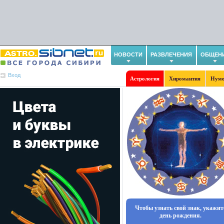
НОВОСТИ
РАЗВЛЕЧЕНИЯ
ОБЩЕН
Вход
Астрология
Хиромантия
Нуме
Чтобы узнать свой знак, укажит
день рождения.