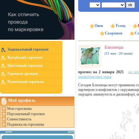
Овен
Телец
Скорпион
Ст
Близнецы
Зодиакальный гороскоп
(21 мая - 20 июня)
Китайский гороскоп
Цветочный гороскоп
прогноз на 2 января 2025
на сег
Гороскоп друидов
характеристика знака
Рунический гороскоп
Сегодня Близнецы могут принимать гос
партнером и конфликтов с окружающим
ощущать замкнутость и дискомфорт, п
Мой профиль
Мои гороскопы
Персональный гороскоп
Совместимость
Подписка на гороскопы