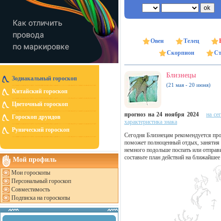
Овен
Телец
Скорпион
Ст
Близнецы
Зодиакальный гороскоп
(21 мая - 20 июня)
Китайский гороскоп
Цветочный гороскоп
прогноз на 24 ноября 2024
на се
Гороскоп друидов
характеристика знака
Рунический гороскоп
Сегодня Близнецам рекомендуется пров
поможет полноценный отдых, занятия 
немного подольше поспать или отправи
составьте план действий на ближайшее
Мой профиль
Мои гороскопы
Персональный гороскоп
Совместимость
Подписка на гороскопы