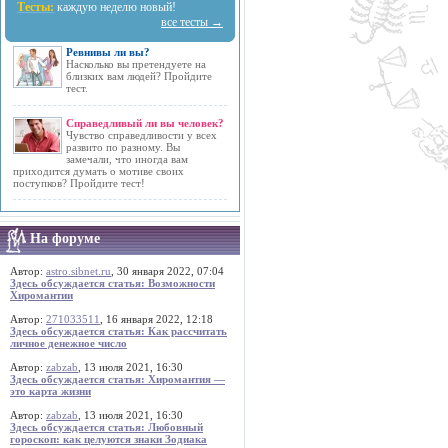
Тесты:
каждую неделю новый!
все тесты →
Ревнивы ли вы?
Насколько вы претендуете на
близких вам людей? Пройдите
тест.
Справедливый ли вы человек?
Чувство справедливости у всех
развито по разному. Вы
замечали, что иногда вам
приходится думать о мотиве своих
поступков? Пройдите тест!
На форуме
Автор:
astro.sibnet.ru
, 30 января 2022, 07:04
Здесь обсуждается статья: Возможности
Хиромантии
Автор:
271033511
, 16 января 2022, 12:18
Здесь обсуждается статья: Как рассчитать
личное денежное число
Автор:
zabzab
, 13 июля 2021, 16:30
Здесь обсуждается статья: Хиромантия —
это карта жизни
Автор:
zabzab
, 13 июля 2021, 16:30
Здесь обсуждается статья: Любовный
гороскоп: как целуются знаки Зодиака