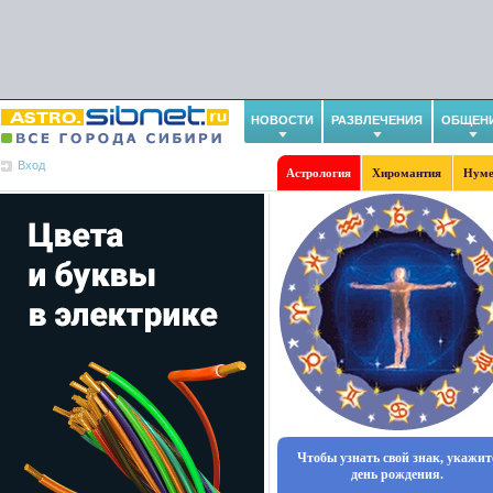
НОВОСТИ
РАЗВЛЕЧЕНИЯ
ОБЩЕН
Вход
Астрология
Хиромантия
Нуме
Чтобы узнать свой знак, укажит
день рождения.