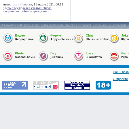
Автор:
astro.sibnet.ru
, 11 марта 2021, 00:11
Здесь обсуждается статья: Числа
открывают тайны мироздания
Astro.sibnet.ru
:
астрология
,
астрологический прогноз
,
гороскоп
,
персональный гороскоп
,
Видео
Форум
Chat
Joke
Видеоролики
Форум общения
Общение on-line
Шутк
Photo
Day
Love
Gam
Фотоальбомы
Дневники
Знакомства
Игры
Наши вака
О проекте