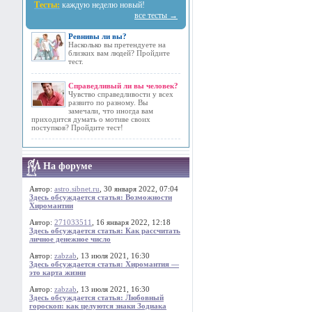
Тесты:
каждую неделю новый!
все тесты →
Ревнивы ли вы?
Насколько вы претендуете на
близких вам людей? Пройдите
тест.
Справедливый ли вы человек?
Чувство справедливости у всех
развито по разному. Вы
замечали, что иногда вам
приходится думать о мотиве своих
поступков? Пройдите тест!
На форуме
Автор:
astro.sibnet.ru
, 30 января 2022, 07:04
Здесь обсуждается статья: Возможности
Хиромантии
Автор:
271033511
, 16 января 2022, 12:18
Здесь обсуждается статья: Как рассчитать
личное денежное число
Автор:
zabzab
, 13 июля 2021, 16:30
Здесь обсуждается статья: Хиромантия —
это карта жизни
Автор:
zabzab
, 13 июля 2021, 16:30
Здесь обсуждается статья: Любовный
гороскоп: как целуются знаки Зодиака