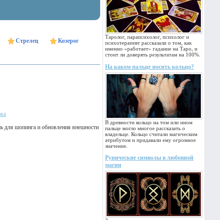
Таролог, парапсихолог, психолог и
Стрелец
Козерог
психотерапевт рассказали о том, как
именно «работает» гадание на Таро, и
стоит ли доверять результатам на 100%.
На каком пальце носить кольцо?
ака
В древности кольцо на том или ином
нь для шопинга и обновления внешности
пальце могло многое рассказать о
владельце. Кольцо считали магическим
атрибутом и придавали ему огромное
значение.
Рунические символы в любовной
магии