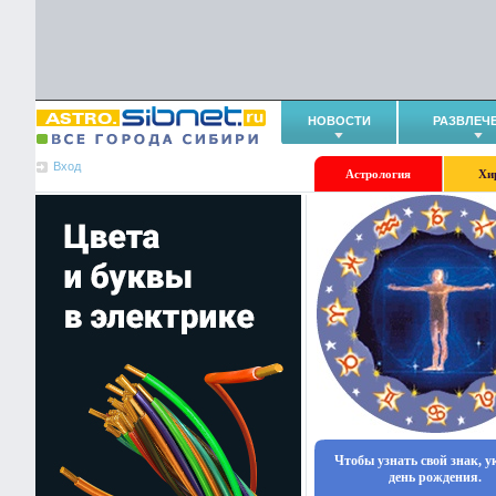
НОВОСТИ
РАЗВЛЕЧ
Вход
Астрология
Хи
Чтобы узнать свой знак, 
день рождения.