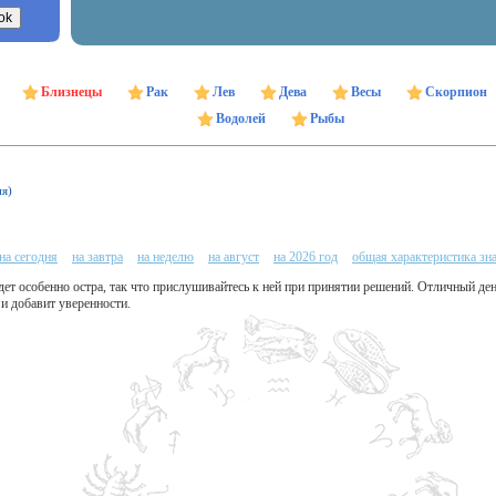
Близнецы
Рак
Лев
Дева
Весы
Скорпион
Водолей
Рыбы
ня)
на сегодня
на завтра
на неделю
на август
на 2026 год
общая характеристика зн
ет особенно остра, так что прислушивайтесь к ней при принятии решений. Отличный де
и добавит уверенности.