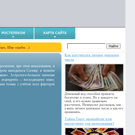
РОСТЕЛЕКОМ
КАРТА САЙТА
Таро, Шар судьбы…)
Как рассчитать личное денежное
число
гороскопом, при этом немаловажно, в
тором находилось Солнце, в момент
аком». Астрологи большое значение
 асцендента — восходящему знаку.
ным только с учётом всех факторов
Денежный код способен привлечь
богатство и успех. Но у каждого он
свой, и его нужно правильно
рассчитать. Нумеролог рассказала, как
узнать личное денежное число и как его
применять.
Тайна Таро: мракобесие или
инструмент для подсознания?