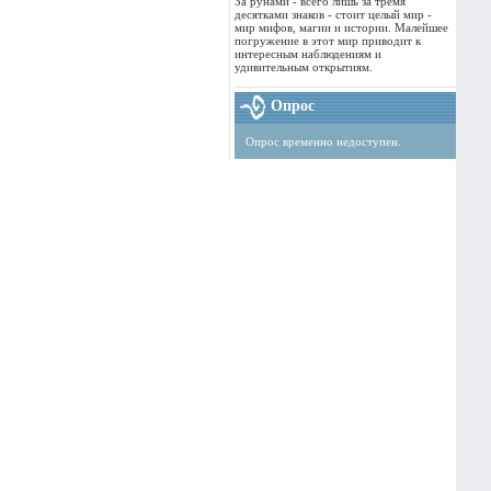
За рунами - всего лишь за тремя
десятками знаков - стоит целый мир -
мир мифов, магии и истории. Малейшее
погружение в этот мир приводит к
интересным наблюдениям и
удивительным открытиям.
Опрос
Опрос временно недоступен.