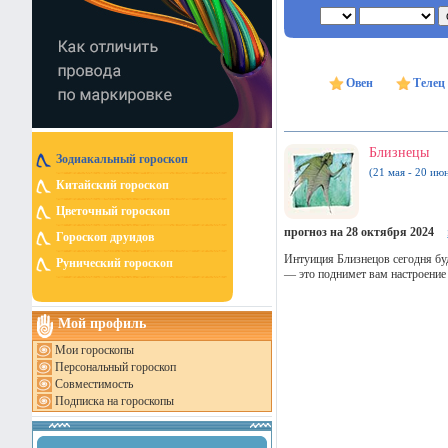
Овен
Телец
Близнецы
Зодиакальный гороскоп
(21 мая - 20 ию
Китайский гороскоп
Цветочный гороскоп
прогноз на 28 октября 2024
Гороскоп друидов
Интуиция Близнецов сегодня буд
Рунический гороскоп
— это поднимет вам настроение 
Мой профиль
Мои гороскопы
Персональный гороскоп
Совместимость
Подписка на гороскопы