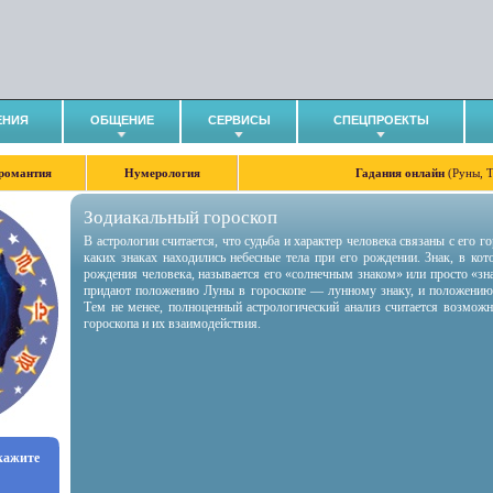
ЕНИЯ
ОБЩЕНИЕ
СЕРВИСЫ
СПЕЦПРОЕКТЫ
романтия
Нумерология
Гадания онлайн
(Руны, 
Зодиакальный гороскоп
В астрологии считается, что судьба и характер человека связаны с его 
каких знаках находились небесные тела при его рождении. Знак, в ко
рождения человека, называется его «солнечным знаком» или просто «зн
придают положению Луны в гороскопе — лунному знаку, и положению
Тем не менее, полноценный астрологический анализ считается возмож
гороскопа и их взаимодействия.
укажите