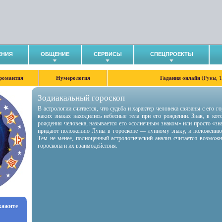
ЕНИЯ
ОБЩЕНИЕ
СЕРВИСЫ
СПЕЦПРОЕКТЫ
романтия
Нумерология
Гадания онлайн
(Руны, 
Зодиакальный гороскоп
В астрологии считается, что судьба и характер человека связаны с его 
каких знаках находились небесные тела при его рождении. Знак, в ко
рождения человека, называется его «солнечным знаком» или просто «зн
придают положению Луны в гороскопе — лунному знаку, и положению
Тем не менее, полноценный астрологический анализ считается возмож
гороскопа и их взаимодействия.
укажите