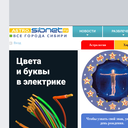
НОВОСТИ
РАЗВЛЕЧ
Вход
Астрология
Хи
Чтобы узнать свой знак, 
день рождения.