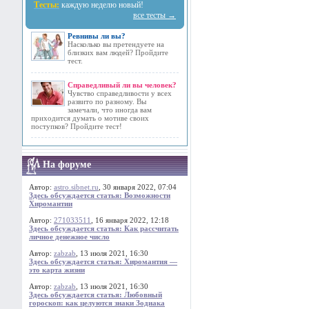
Тесты:
каждую неделю новый!
все тесты →
Ревнивы ли вы?
Насколько вы претендуете на
близких вам людей? Пройдите
тест.
Справедливый ли вы человек?
Чувство справедливости у всех
развито по разному. Вы
замечали, что иногда вам
приходится думать о мотиве своих
поступков? Пройдите тест!
На форуме
Автор:
astro.sibnet.ru
, 30 января 2022, 07:04
Здесь обсуждается статья: Возможности
Хиромантии
Автор:
271033511
, 16 января 2022, 12:18
Здесь обсуждается статья: Как рассчитать
личное денежное число
Автор:
zabzab
, 13 июля 2021, 16:30
Здесь обсуждается статья: Хиромантия —
это карта жизни
Автор:
zabzab
, 13 июля 2021, 16:30
Здесь обсуждается статья: Любовный
гороскоп: как целуются знаки Зодиака