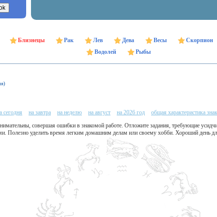
Близнецы
Рак
Лев
Дева
Весы
Скорпион
Водолей
Рыбы
ня)
а сегодня
на завтра
на неделю
на август
на 2026 год
общая характеристика зна
внимательны, совершая ошибки в знакомой работе. Отложите задания, требующие усидчи
и. Полезно уделить время легким домашним делам или своему хобби. Хороший день дл