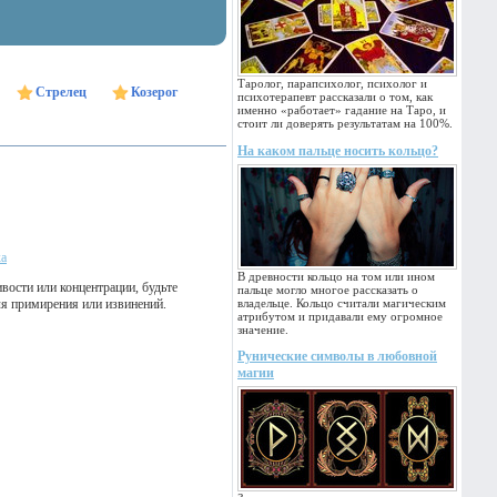
Таролог, парапсихолог, психолог и
Стрелец
Козерог
психотерапевт рассказали о том, как
именно «работает» гадание на Таро, и
стоит ли доверять результатам на 100%.
На каком пальце носить кольцо?
ка
В древности кольцо на том или ином
вости или концентрации, будьте
пальце могло многое рассказать о
я примирения или извинений.
владельце. Кольцо считали магическим
атрибутом и придавали ему огромное
значение.
Рунические символы в любовной
магии