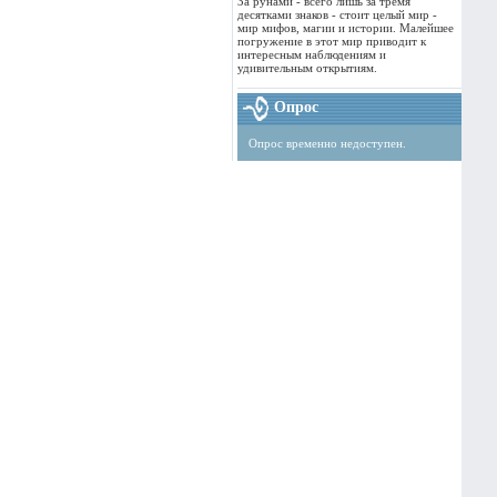
За рунами - всего лишь за тремя
десятками знаков - стоит целый мир -
мир мифов, магии и истории. Малейшее
погружение в этот мир приводит к
интересным наблюдениям и
удивительным открытиям.
Опрос
Опрос временно недоступен.