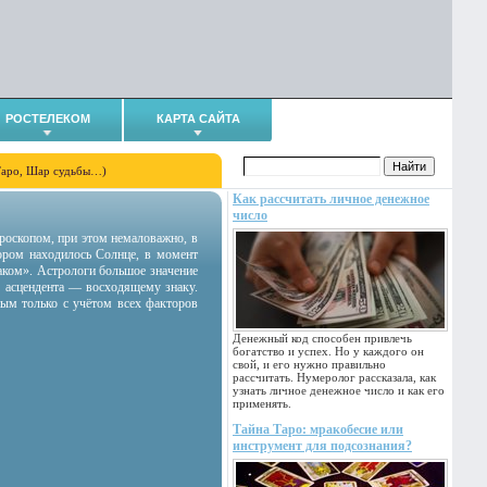
РОСТЕЛЕКОМ
КАРТА САЙТА
Таро, Шар судьбы…)
Как рассчитать личное денежное
число
гороскопом, при этом немаловажно, в
тором находилось Солнце, в момент
аком». Астрологи большое значение
 асцендента — восходящему знаку.
ным только с учётом всех факторов
Денежный код способен привлечь
богатство и успех. Но у каждого он
свой, и его нужно правильно
рассчитать. Нумеролог рассказала, как
узнать личное денежное число и как его
применять.
Тайна Таро: мракобесие или
инструмент для подсознания?