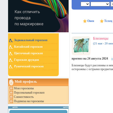
Овен
Телец
Близнецы
Зодиакальный гороскоп
(21 мая - 20 ию
Китайский гороскоп
Цветочный гороскоп
прогноз на 24 августа 2024
н
Гороскоп друидов
Близнецы будут рассеянны и не
Рунический гороскоп
осторожны с острыми предметам
Мой профиль
Мои гороскопы
Персональный гороскоп
Совместимость
Подписка на гороскопы