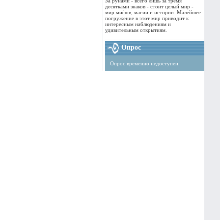
За рунами - всего лишь за тремя
десятками знаков - стоит целый мир -
мир мифов, магии и истории. Малейшее
погружение в этот мир приводит к
интересным наблюдениям и
удивительным открытиям.
Опрос
Опрос временно недоступен.