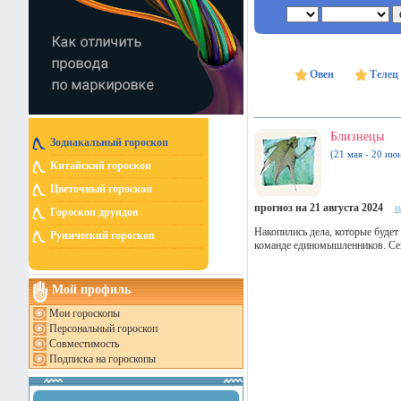
Овен
Телец
Близнецы
Зодиакальный гороскоп
(21 мая - 20 ию
Китайский гороскоп
Цветочный гороскоп
прогноз на 21 августа 2024
н
Гороскоп друидов
Накопились дела, которые буде
Рунический гороскоп
команде единомышленников. Сег
Мой профиль
Мои гороскопы
Персональный гороскоп
Совместимость
Подписка на гороскопы