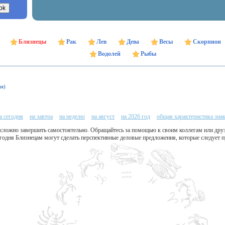
Близнецы
Рак
Лев
Дева
Весы
Скорпион
Водолей
Рыбы
ня)
а сегодня
на завтра
на неделю
на август
на 2026 год
общая характеристика зна
т сложно завершить самостоятельно. Обращайтесь за помощью к своим коллегам или дру
одня Близнецам могут сделать перспективные деловые предложения, которые следует п