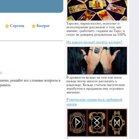
Таролог, парапсихолог, психолог и
Стрелец
Козерог
психотерапевт рассказали о том, как
именно «работает» гадание на Таро, и
стоит ли доверять результатам на 100%.
На каком пальце носить кольцо?
ка
В древности кольцо на том или ином
зьями, решайте все сложные вопросы в
пальце могло многое рассказать о
ринять.
владельце. Кольцо считали магическим
атрибутом и придавали ему огромное
значение.
Рунические символы в любовной
магии