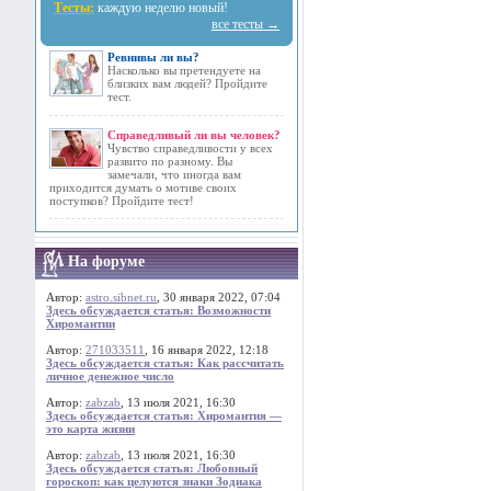
Тесты:
каждую неделю новый!
все тесты →
Ревнивы ли вы?
Насколько вы претендуете на
близких вам людей? Пройдите
тест.
Справедливый ли вы человек?
Чувство справедливости у всех
развито по разному. Вы
замечали, что иногда вам
приходится думать о мотиве своих
поступков? Пройдите тест!
На форуме
Автор:
astro.sibnet.ru
, 30 января 2022, 07:04
Здесь обсуждается статья: Возможности
Хиромантии
Автор:
271033511
, 16 января 2022, 12:18
Здесь обсуждается статья: Как рассчитать
личное денежное число
Автор:
zabzab
, 13 июля 2021, 16:30
Здесь обсуждается статья: Хиромантия —
это карта жизни
Автор:
zabzab
, 13 июля 2021, 16:30
Здесь обсуждается статья: Любовный
гороскоп: как целуются знаки Зодиака