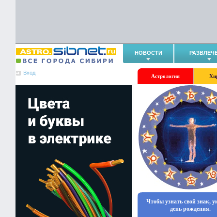
НОВОСТИ
РАЗВЛЕЧ
Вход
Астрология
Хи
Чтобы узнать свой знак, 
день рождения.