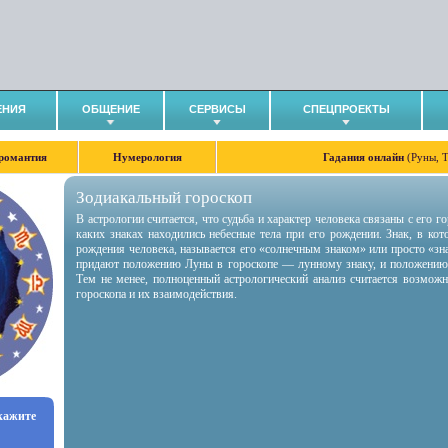
ЕНИЯ
ОБЩЕНИЕ
СЕРВИСЫ
СПЕЦПРОЕКТЫ
романтия
Нумерология
Гадания онлайн
(Руны, 
Зодиакальный гороскоп
В астрологии считается, что судьба и характер человека связаны с его 
каких знаках находились небесные тела при его рождении. Знак, в ко
рождения человека, называется его «солнечным знаком» или просто «зн
придают положению Луны в гороскопе — лунному знаку, и положению
Тем не менее, полноценный астрологический анализ считается возмож
гороскопа и их взаимодействия.
укажите