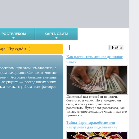
РОСТЕЛЕКОМ
КАРТА САЙТА
Таро, Шар судьбы…)
Как рассчитать личное денежное
число
гороскопом, при этом немаловажно, в
тором находилось Солнце, в момент
аком». Астрологи большое значение
 асцендента — восходящему знаку.
ным только с учётом всех факторов
Денежный код способен привлечь
богатство и успех. Но у каждого он
свой, и его нужно правильно
рассчитать. Нумеролог рассказала, как
узнать личное денежное число и как его
применять.
Тайна Таро: мракобесие или
инструмент для подсознания?