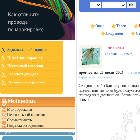
Овен
Телец
Скорпион
Ст
Близнецы
Зодиакальный гороскоп
(21 мая - 20 июня)
Китайский гороскоп
Цветочный гороскоп
прогноз на 25 июля 2024
на сег
Гороскоп друидов
характеристика знака
Рунический гороскоп
Сегодня, чем бы Близнецы ни решили 
повезет, или что-то не будет получать
пригодятся в дальнейшем. Вспомните о
раньше.
Мой профиль
Мои гороскопы
Персональный гороскоп
Совместимость
Подписка на гороскопы