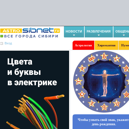
НОВОСТИ
РАЗВЛЕЧЕНИЯ
ОБЩЕН
Вход
Астрология
Хиромантия
Нуме
Чтобы узнать свой знак, укажит
день рождения.