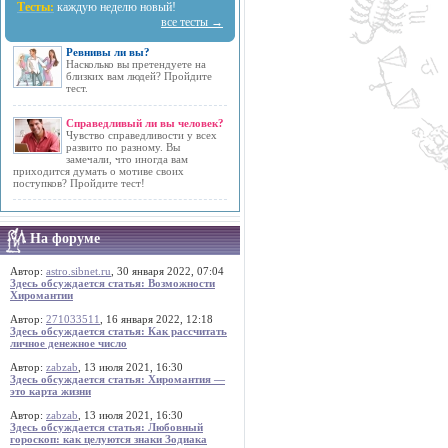
Тесты:
каждую неделю новый!
все тесты →
Ревнивы ли вы?
Насколько вы претендуете на
близких вам людей? Пройдите
тест.
Справедливый ли вы человек?
Чувство справедливости у всех
развито по разному. Вы
замечали, что иногда вам
приходится думать о мотиве своих
поступков? Пройдите тест!
На форуме
Автор:
astro.sibnet.ru
, 30 января 2022, 07:04
Здесь обсуждается статья: Возможности
Хиромантии
Автор:
271033511
, 16 января 2022, 12:18
Здесь обсуждается статья: Как рассчитать
личное денежное число
Автор:
zabzab
, 13 июля 2021, 16:30
Здесь обсуждается статья: Хиромантия —
это карта жизни
Автор:
zabzab
, 13 июля 2021, 16:30
Здесь обсуждается статья: Любовный
гороскоп: как целуются знаки Зодиака