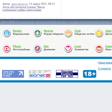
Автор:
astro.sibnet.ru
, 11 марта 2021, 00:11
Здесь обсуждается статья: Числа
открывают тайны мироздания
Astro.sibnet.ru
:
астрология
,
астрологический прогноз
,
гороскоп
,
персональный гороскоп
,
Видео
Форум
Chat
Joke
Видеоролики
Форум общения
Общение on-line
Шутк
Photo
Day
Love
Gam
Фотоальбомы
Дневники
Знакомства
Игры
Наши вака
О проекте