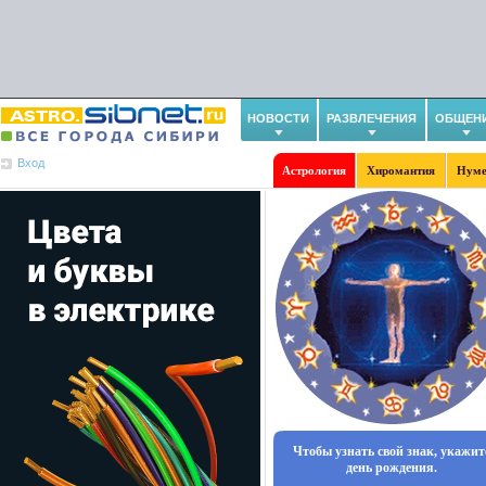
НОВОСТИ
РАЗВЛЕЧЕНИЯ
ОБЩЕН
Вход
Астрология
Хиромантия
Нуме
Чтобы узнать свой знак, укажит
день рождения.