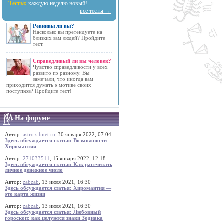
Тесты:
каждую неделю новый!
все тесты →
Ревнивы ли вы?
Насколько вы претендуете на
близких вам людей? Пройдите
тест.
Справедливый ли вы человек?
Чувство справедливости у всех
развито по разному. Вы
замечали, что иногда вам
приходится думать о мотиве своих
поступков? Пройдите тест!
На форуме
Автор:
astro.sibnet.ru
, 30 января 2022, 07:04
Здесь обсуждается статья: Возможности
Хиромантии
Автор:
271033511
, 16 января 2022, 12:18
Здесь обсуждается статья: Как рассчитать
личное денежное число
Автор:
zabzab
, 13 июля 2021, 16:30
Здесь обсуждается статья: Хиромантия —
это карта жизни
Автор:
zabzab
, 13 июля 2021, 16:30
Здесь обсуждается статья: Любовный
гороскоп: как целуются знаки Зодиака