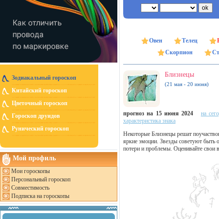
Овен
Телец
Скорпион
Ст
Близнецы
Зодиакальный гороскоп
(21 мая - 20 июня)
Китайский гороскоп
Цветочный гороскоп
прогноз на 15 июня 2024
на сег
Гороскоп друидов
характеристика знака
Рунический гороскоп
Некоторые Близнецы решат поучаствов
яркие эмоции. Звезды советуют быть 
потери и проблемы. Оценивайте свои 
Мой профиль
Мои гороскопы
Персональный гороскоп
Совместимость
Подписка на гороскопы