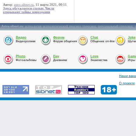
Автор:
astro.sibnet.ru
, 11 марта 2021, 00:11
Здесь обсуждается статья: Числа
открывают тайны мироздания
Astro.sibnet.ru
:
астрология
,
астрологический прогноз
,
гороскоп
,
персональный гороскоп
,
Видео
Форум
Chat
Joke
Видеоролики
Форум общения
Общение on-line
Шутк
Photo
Day
Love
Gam
Фотоальбомы
Дневники
Знакомства
Игры
Наши вака
О проекте