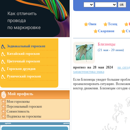
Овен
Телец
Скорпион
Ст
Близнецы
Зодиакальный гороскоп
(21 мая - 20 июня)
Китайский гороскоп
Цветочный гороскоп
прогноз на 28 мая 2024
на сего
Гороскоп друидов
характеристика знака
Рунический гороскоп
Если Близнецы увидят большие пробле
проанализировать ситуацию. Возможно
вектор движения. Близнецам сегодня 
Мой профиль
Мои гороскопы
Персональный гороскоп
Совместимость
Подписка на гороскопы