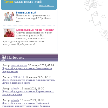
Тесты:
каждую неделю новый!
все тесты →
Ревнивы ли вы?
Насколько вы претендуете на
близких вам людей? Пройдите
тест.
Справедливый ли вы человек?
Чувство справедливости у всех
развито по разному. Вы
замечали, что иногда вам
приходится думать о мотиве своих
поступков? Пройдите тест!
На форуме
Автор:
astro.sibnet.ru
, 30 января 2022, 07:04
Здесь обсуждается статья: Возможности
Хиромантии
Автор:
271033511
, 16 января 2022, 12:18
Здесь обсуждается статья: Как рассчитать
личное денежное число
Автор:
zabzab
, 13 июля 2021, 16:30
Здесь обсуждается статья: Хиромантия —
это карта жизни
Автор:
zabzab
, 13 июля 2021, 16:30
Здесь обсуждается статья: Любовный
гороскоп: как целуются знаки Зодиака