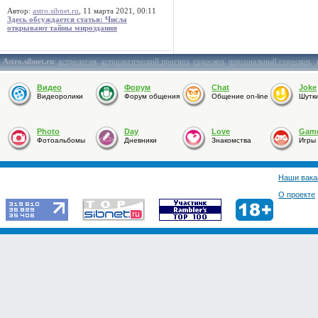
Автор:
astro.sibnet.ru
, 11 марта 2021, 00:11
Здесь обсуждается статья: Числа
открывают тайны мироздания
Astro.sibnet.ru
:
астрология
,
астрологический прогноз
,
гороскоп
,
персональный гороскоп
,
Видео
Форум
Chat
Joke
Видеоролики
Форум общения
Общение on-line
Шутк
Photo
Day
Love
Gam
Фотоальбомы
Дневники
Знакомства
Игры
Наши вака
О проекте