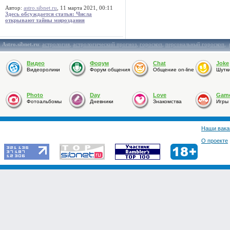
Автор:
astro.sibnet.ru
, 11 марта 2021, 00:11
Здесь обсуждается статья: Числа
открывают тайны мироздания
Astro.sibnet.ru
:
астрология
,
астрологический прогноз
,
гороскоп
,
персональный гороскоп
,
Видео
Форум
Chat
Joke
Видеоролики
Форум общения
Общение on-line
Шутк
Photo
Day
Love
Gam
Фотоальбомы
Дневники
Знакомства
Игры
Наши вака
О проекте