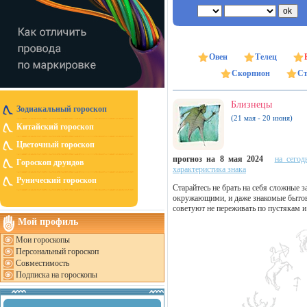
Овен
Телец
Скорпион
Ст
Близнецы
Зодиакальный гороскоп
(21 мая - 20 июня)
Китайский гороскоп
Цветочный гороскоп
прогноз на 8 мая 2024
на сегод
Гороскоп друидов
характеристика знака
Рунический гороскоп
Старайтесь не брать на себя сложные з
окружающими, и даже знакомые бытов
советуют не переживать по пустякам 
Мой профиль
Мои гороскопы
Персональный гороскоп
Совместимость
Подписка на гороскопы