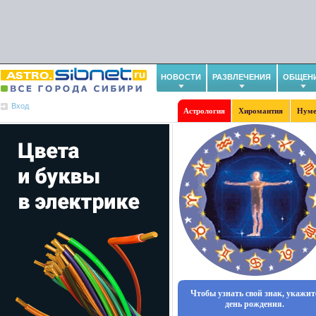
НОВОСТИ
РАЗВЛЕЧЕНИЯ
ОБЩЕН
Вход
Астрология
Хиромантия
Нуме
Чтобы узнать свой знак, укажит
день рождения.