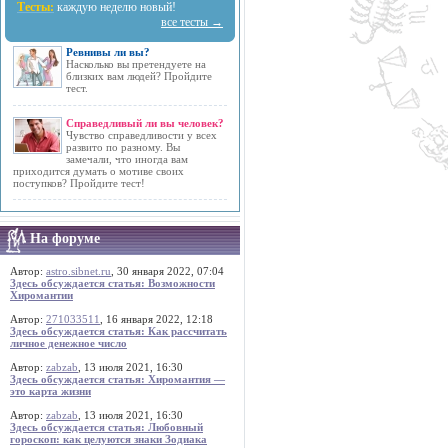
Тесты:
каждую неделю новый!
все тесты →
Ревнивы ли вы?
Насколько вы претендуете на
близких вам людей? Пройдите
тест.
Справедливый ли вы человек?
Чувство справедливости у всех
развито по разному. Вы
замечали, что иногда вам
приходится думать о мотиве своих
поступков? Пройдите тест!
На форуме
Автор:
astro.sibnet.ru
, 30 января 2022, 07:04
Здесь обсуждается статья: Возможности
Хиромантии
Автор:
271033511
, 16 января 2022, 12:18
Здесь обсуждается статья: Как рассчитать
личное денежное число
Автор:
zabzab
, 13 июля 2021, 16:30
Здесь обсуждается статья: Хиромантия —
это карта жизни
Автор:
zabzab
, 13 июля 2021, 16:30
Здесь обсуждается статья: Любовный
гороскоп: как целуются знаки Зодиака