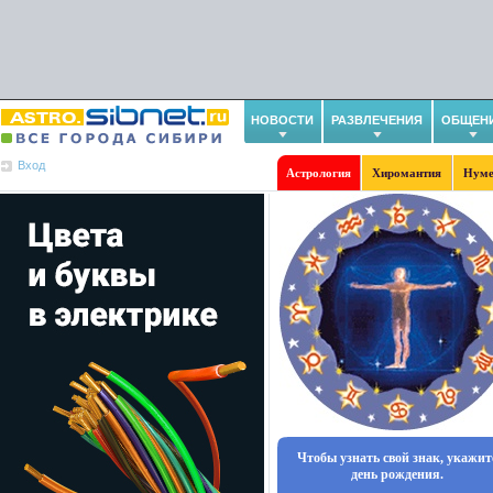
НОВОСТИ
РАЗВЛЕЧЕНИЯ
ОБЩЕН
Вход
Астрология
Хиромантия
Нуме
Чтобы узнать свой знак, укажит
день рождения.