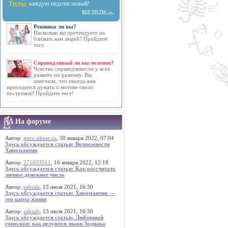
Тесты:
каждую неделю новый!
все тесты →
Ревнивы ли вы?
Насколько вы претендуете на
близких вам людей? Пройдите
тест.
Справедливый ли вы человек?
Чувство справедливости у всех
развито по разному. Вы
замечали, что иногда вам
приходится думать о мотиве своих
поступков? Пройдите тест!
На форуме
Автор:
astro.sibnet.ru
, 30 января 2022, 07:04
Здесь обсуждается статья: Возможности
Хиромантии
Автор:
271033511
, 16 января 2022, 12:18
Здесь обсуждается статья: Как рассчитать
личное денежное число
Автор:
zabzab
, 13 июля 2021, 16:30
Здесь обсуждается статья: Хиромантия —
это карта жизни
Автор:
zabzab
, 13 июля 2021, 16:30
Здесь обсуждается статья: Любовный
гороскоп: как целуются знаки Зодиака