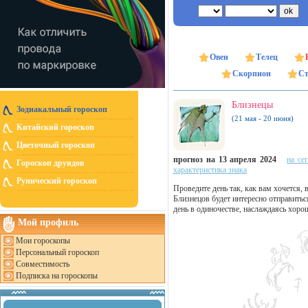
Овен
Телец
Скорпион
Ст
Близнецы
Зодиакальный гороскоп
(21 мая - 20 июня)
Китайский гороскоп
Цветочный гороскоп
прогноз на 13 апреля 2024
на се
Гороскоп друидов
характеристика знака
Рунический гороскоп
Проведите день так, как вам хочется, 
Близнецов будет интересно отправитьс
день в одиночестве, наслаждаясь хорош
Мой профиль
Мои гороскопы
Персональный гороскоп
Совместимость
Подписка на гороскопы