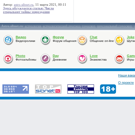
Автор:
astro.sibnet.ru
, 11 марта 2021, 00:11
Здесь обсуждается статья: Числа
открывают тайны мироздания
Astro.sibnet.ru
:
астрология
,
астрологический прогноз
,
гороскоп
,
персональный гороскоп
,
Видео
Форум
Chat
Joke
Видеоролики
Форум общения
Общение on-line
Шутк
Photo
Day
Love
Gam
Фотоальбомы
Дневники
Знакомства
Игры
Наши вака
О проекте