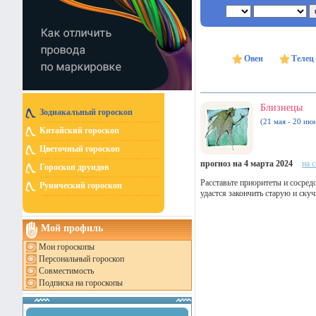
Овен
Телец
Близнецы
Зодиакальный гороскоп
(21 мая - 20 ию
Китайский гороскоп
Цветочный гороскоп
прогноз на 4 марта 2024
на 
Гороскоп друидов
Расставьте приоритеты и сосред
Рунический гороскоп
удастся закончить старую и ску
Мой профиль
Мои гороскопы
Персональный гороскоп
Совместимость
Подписка на гороскопы