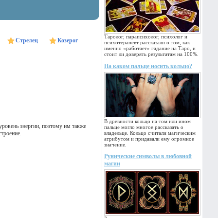
Таролог, парапсихолог, психолог и
Стрелец
Козерог
психотерапевт рассказали о том, как
именно «работает» гадание на Таро, и
стоит ли доверять результатам на 100%.
На каком пальце носить кольцо?
В древности кольцо на том или ином
уровень энергии, поэтому им также
пальце могло многое рассказать о
строение.
владельце. Кольцо считали магическим
атрибутом и придавали ему огромное
значение.
Рунические символы в любовной
магии