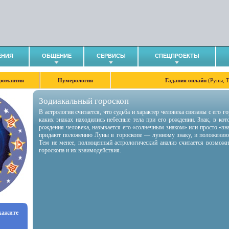
ЕНИЯ
ОБЩЕНИЕ
СЕРВИСЫ
СПЕЦПРОЕКТЫ
романтия
Нумерология
Гадания онлайн
(Руны, 
Зодиакальный гороскоп
В астрологии считается, что судьба и характер человека связаны с его 
каких знаках находились небесные тела при его рождении. Знак, в ко
рождения человека, называется его «солнечным знаком» или просто «зн
придают положению Луны в гороскопе — лунному знаку, и положению
Тем не менее, полноценный астрологический анализ считается возмож
гороскопа и их взаимодействия.
укажите