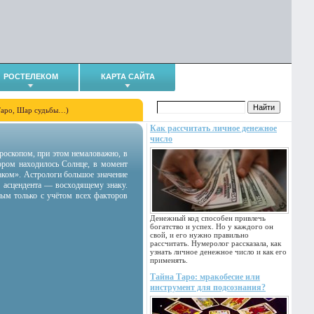
РОСТЕЛЕКОМ
КАРТА САЙТА
Таро, Шар судьбы…)
Как рассчитать личное денежное
число
гороскопом, при этом немаловажно, в
тором находилось Солнце, в момент
аком». Астрологи большое значение
 асцендента — восходящему знаку.
ным только с учётом всех факторов
Денежный код способен привлечь
богатство и успех. Но у каждого он
свой, и его нужно правильно
рассчитать. Нумеролог рассказала, как
узнать личное денежное число и как его
применять.
Тайна Таро: мракобесие или
инструмент для подсознания?