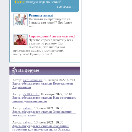
Тесты:
каждую неделю новый!
все тесты →
Ревнивы ли вы?
Насколько вы претендуете на
близких вам людей? Пройдите
тест.
Справедливый ли вы человек?
Чувство справедливости у всех
развито по разному. Вы
замечали, что иногда вам
приходится думать о мотиве своих
поступков? Пройдите тест!
На форуме
Автор:
astro.sibnet.ru
, 30 января 2022, 07:04
Здесь обсуждается статья: Возможности
Хиромантии
Автор:
271033511
, 16 января 2022, 12:18
Здесь обсуждается статья: Как рассчитать
личное денежное число
Автор:
zabzab
, 13 июля 2021, 16:30
Здесь обсуждается статья: Хиромантия —
это карта жизни
Автор:
zabzab
, 13 июля 2021, 16:30
Здесь обсуждается статья: Любовный
гороскоп: как целуются знаки Зодиака