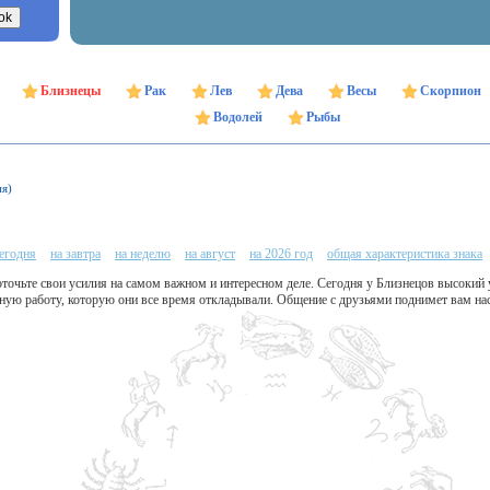
Близнецы
Рак
Лев
Дева
Весы
Скорпион
Водолей
Рыбы
ня)
сегодня
на завтра
на неделю
на август
на 2026 год
общая характеристика знака
оточьте свои усилия на самом важном и интересном деле. Сегодня у Близнецов высокий 
чную работу, которую они все время откладывали. Общение с друзьями поднимет вам на