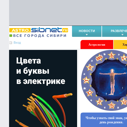
НОВОСТИ
РАЗВЛЕЧ
Вход
Астрология
Хи
Чтобы узнать свой знак, 
день рождения.