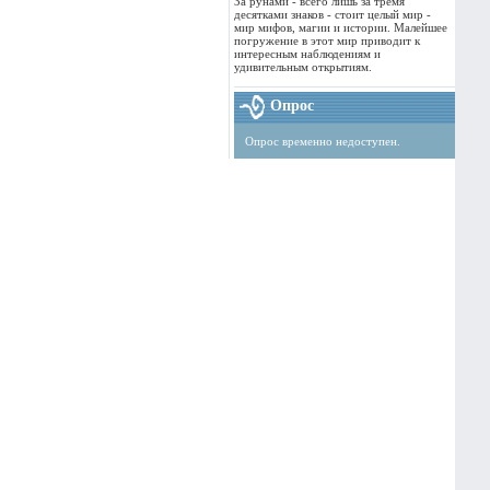
За рунами - всего лишь за тремя
десятками знаков - стоит целый мир -
мир мифов, магии и истории. Малейшее
погружение в этот мир приводит к
интересным наблюдениям и
удивительным открытиям.
Опрос
Опрос временно недоступен.