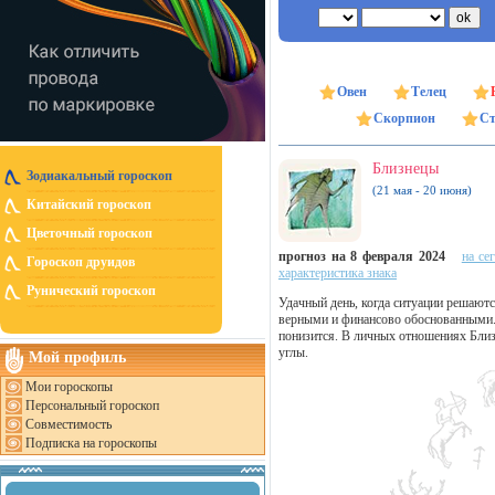
Овен
Телец
Скорпион
Ст
Близнецы
Зодиакальный гороскоп
(21 мая - 20 июня)
Китайский гороскоп
Цветочный гороскоп
прогноз на 8 февраля 2024
на се
Гороскоп друидов
характеристика знака
Рунический гороскоп
Удачный день, когда ситуации решаютс
верными и финансово обоснованными. 
понизится. В личных отношениях Близ
углы.
Мой профиль
Мои гороскопы
Персональный гороскоп
Совместимость
Подписка на гороскопы