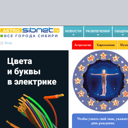
НОВОСТИ
РАЗВЛЕЧЕНИЯ
ОБЩЕН
Вход
Астрология
Хиромантия
Нуме
Чтобы узнать свой знак, укажит
день рождения.