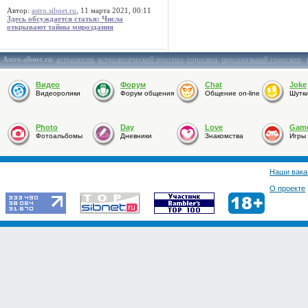
Автор:
astro.sibnet.ru
, 11 марта 2021, 00:11
Здесь обсуждается статья: Числа
открывают тайны мироздания
Astro.sibnet.ru
:
астрология
,
астрологический прогноз
,
гороскоп
,
персональный гороскоп
,
Видео
Форум
Chat
Joke
Видеоролики
Форум общения
Общение on-line
Шутк
Photo
Day
Love
Gam
Фотоальбомы
Дневники
Знакомства
Игры
Наши вака
О проекте