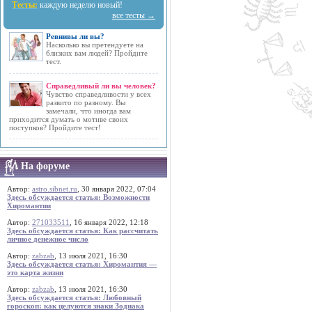
Тесты:
каждую неделю новый!
все тесты →
Ревнивы ли вы?
Насколько вы претендуете на
близких вам людей? Пройдите
тест.
Справедливый ли вы человек?
Чувство справедливости у всех
развито по разному. Вы
замечали, что иногда вам
приходится думать о мотиве своих
поступков? Пройдите тест!
На форуме
Автор:
astro.sibnet.ru
, 30 января 2022, 07:04
Здесь обсуждается статья: Возможности
Хиромантии
Автор:
271033511
, 16 января 2022, 12:18
Здесь обсуждается статья: Как рассчитать
личное денежное число
Автор:
zabzab
, 13 июля 2021, 16:30
Здесь обсуждается статья: Хиромантия —
это карта жизни
Автор:
zabzab
, 13 июля 2021, 16:30
Здесь обсуждается статья: Любовный
гороскоп: как целуются знаки Зодиака