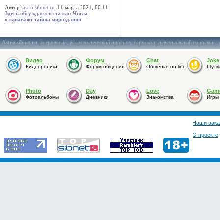
Автор:
astro.sibnet.ru
, 11 марта 2021, 00:11
Здесь обсуждается статья: Числа
открывают тайны мироздания
Astro.sibnet.ru
:
астрология
,
астрологический прогноз
,
гороскоп
,
персональный гороскоп
,
Видео
Форум
Chat
Joke
Видеоролики
Форум общения
Общение on-line
Шутк
Photo
Day
Love
Gam
Фотоальбомы
Дневники
Знакомства
Игры
Наши вака
О проекте