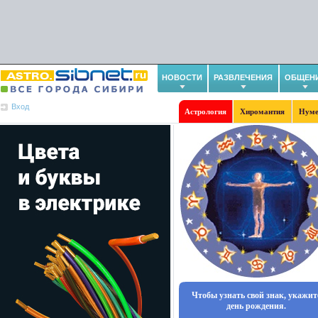
НОВОСТИ
РАЗВЛЕЧЕНИЯ
ОБЩЕН
Вход
Астрология
Хиромантия
Нуме
Чтобы узнать свой знак, укажит
день рождения.