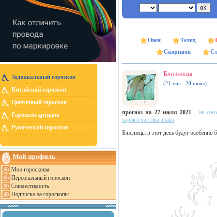
Овен
Телец
Скорпион
Ст
Близнецы
Зодиакальный гороскоп
(21 мая - 20 июня)
Китайский гороскоп
Цветочный гороскоп
прогноз на 27 июля 2021
на сег
Гороскоп друидов
характеристика знака
Рунический гороскоп
Близнецы в этот день будут особенно б
Мой профиль
Мои гороскопы
Персональный гороскоп
Совместимость
Подписка на гороскопы