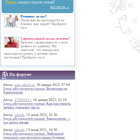
Тесты:
каждую неделю новый!
все тесты →
Ревнивы ли вы?
Насколько вы претендуете на
близких вам людей? Пройдите
тест.
Справедливый ли вы человек?
Чувство справедливости у всех
развито по разному. Вы
замечали, что иногда вам
приходится думать о мотиве своих
поступков? Пройдите тест!
На форуме
Автор:
astro.sibnet.ru
, 30 января 2022, 07:04
Здесь обсуждается статья: Возможности
Хиромантии
Автор:
271033511
, 16 января 2022, 12:18
Здесь обсуждается статья: Как рассчитать
личное денежное число
Автор:
zabzab
, 13 июля 2021, 16:30
Здесь обсуждается статья: Хиромантия —
это карта жизни
Автор:
zabzab
, 13 июля 2021, 16:30
Здесь обсуждается статья: Любовный
гороскоп: как целуются знаки Зодиака