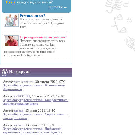
Тесты:
каждую неделю новый!
все тесты →
Ревнивы ли вы?
Насколько вы претендуете на
близких вам людей? Пройдите
тест.
Справедливый ли вы человек?
Чувство справедливости у всех
развито по разному. Вы
замечали, что иногда вам
приходится думать о мотиве своих
поступков? Пройдите тест!
На форуме
Автор:
astro.sibnet.ru
, 30 января 2022, 07:04
Здесь обсуждается статья: Возможности
Хиромантии
Автор:
271033511
, 16 января 2022, 12:18
Здесь обсуждается статья: Как рассчитать
личное денежное число
Автор:
zabzab
, 13 июля 2021, 16:30
Здесь обсуждается статья: Хиромантия —
это карта жизни
Автор:
zabzab
, 13 июля 2021, 16:30
Здесь обсуждается статья: Любовный
гороскоп: как целуются знаки Зодиака