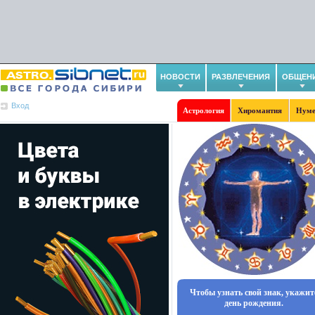
НОВОСТИ
РАЗВЛЕЧЕНИЯ
ОБЩЕН
Вход
Астрология
Хиромантия
Нуме
Чтобы узнать свой знак, укажит
день рождения.