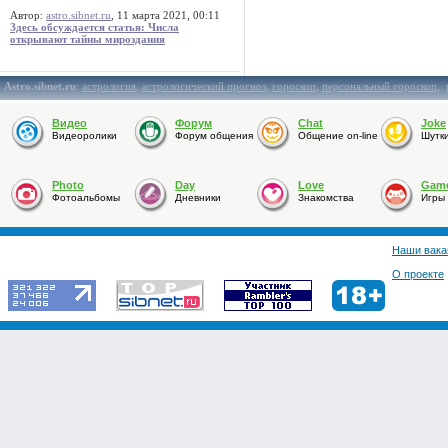
Автор:
astro.sibnet.ru
, 11 марта 2021, 00:11
Здесь обсуждается статья: Числа
открывают тайны мироздания
Astro.sibnet.ru
:
астрология
,
астрологический прогноз
,
гороскоп
,
персональный гороскоп
,
Видео
Форум
Chat
Joke
Видеоролики
Форум общения
Общение on-line
Шутк
Photo
Day
Love
Gam
Фотоальбомы
Дневники
Знакомства
Игры
Наши вака
О проекте