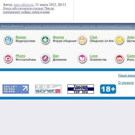
Автор:
astro.sibnet.ru
, 11 марта 2021, 00:11
Здесь обсуждается статья: Числа
открывают тайны мироздания
Astro.sibnet.ru
:
астрология
,
астрологический прогноз
,
гороскоп
,
персональный гороскоп
,
Видео
Форум
Chat
Joke
Видеоролики
Форум общения
Общение on-line
Шутк
Photo
Day
Love
Gam
Фотоальбомы
Дневники
Знакомства
Игры
Наши вака
О проекте