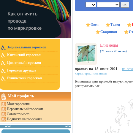
Овен
Телец
Скорпион
Ст
Близнецы
Зодиакальный гороскоп
(21 мая - 20 июня)
Китайский гороскоп
Цветочный гороскоп
прогноз на 18 июня 2021
на сег
Гороскоп друидов
характеристика знака
Рунический гороскоп
Близнецам день принесёт некую перем
расстраивать вас.
Мой профиль
Мои гороскопы
Персональный гороскоп
Совместимость
Подписка на гороскопы