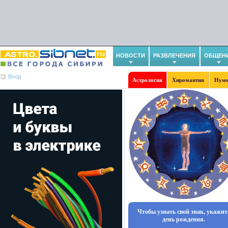
НОВОСТИ
РАЗВЛЕЧЕНИЯ
ОБЩЕН
Вход
Астрология
Хиромантия
Нуме
Чтобы узнать свой знак, укажит
день рождения.