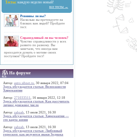
Тесты:
каждую неделю новый!
все тесты →
Ревнивы ли вы?
Насколько вы претендуете на
близких вам людей? Пройдите
тест.
Справедливый ли вы человек?
Чувство справедливости у всех
развито по разному. Вы
замечали, что иногда вам
приходится думать о мотиве своих
поступков? Пройдите тест!
На форуме
Автор:
astro.sibnet.ru
, 30 января 2022, 07:04
Здесь обсуждается статья: Возможности
Хиромантии
Автор:
271033511
, 16 января 2022, 12:18
Здесь обсуждается статья: Как рассчитать
личное денежное число
Автор:
zabzab
, 13 июля 2021, 16:30
Здесь обсуждается статья: Хиромантия —
это карта жизни
Автор:
zabzab
, 13 июля 2021, 16:30
Здесь обсуждается статья: Любовный
гороскоп: как целуются знаки Зодиака