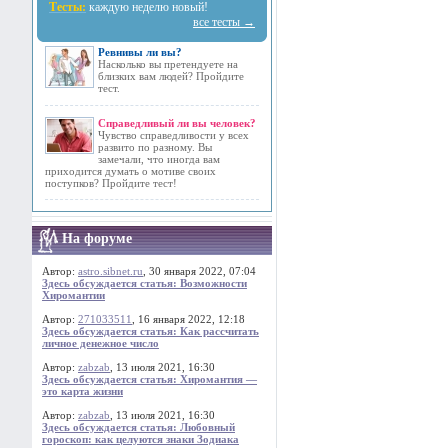
Тесты:
каждую неделю новый!
все тесты →
Ревнивы ли вы?
Насколько вы претендуете на
близких вам людей? Пройдите
тест.
Справедливый ли вы человек?
Чувство справедливости у всех
развито по разному. Вы
замечали, что иногда вам
приходится думать о мотиве своих
поступков? Пройдите тест!
На форуме
Автор:
astro.sibnet.ru
, 30 января 2022, 07:04
Здесь обсуждается статья: Возможности
Хиромантии
Автор:
271033511
, 16 января 2022, 12:18
Здесь обсуждается статья: Как рассчитать
личное денежное число
Автор:
zabzab
, 13 июля 2021, 16:30
Здесь обсуждается статья: Хиромантия —
это карта жизни
Автор:
zabzab
, 13 июля 2021, 16:30
Здесь обсуждается статья: Любовный
гороскоп: как целуются знаки Зодиака