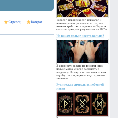
Таролог, парапсихолог, психолог и
Стрелец
Козерог
психотерапевт рассказали о том, как
именно «работает» гадание на Таро, и
стоит ли доверять результатам на 100%.
На каком пальце носить кольцо?
В древности кольцо на том или ином
пальце могло многое рассказать о
владельце. Кольцо считали магическим
атрибутом и придавали ему огромное
значение.
Рунические символы в любовной
магии