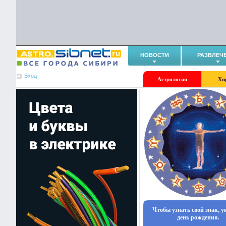
НОВОСТИ
РАЗВЛЕЧ
Вход
Астрология
Хи
Чтобы узнать свой знак, 
день рождения.