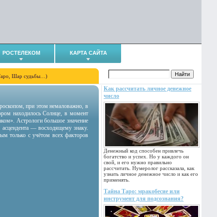
РОСТЕЛЕКОМ
КАРТА САЙТА
Таро, Шар судьбы…)
Как рассчитать личное денежное
число
гороскопом, при этом немаловажно, в
тором находилось Солнце, в момент
аком». Астрологи большое значение
 асцендента — восходящему знаку.
ным только с учётом всех факторов
Денежный код способен привлечь
богатство и успех. Но у каждого он
свой, и его нужно правильно
рассчитать. Нумеролог рассказала, как
узнать личное денежное число и как его
применять.
Тайна Таро: мракобесие или
инструмент для подсознания?