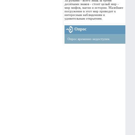
За рунами - всего лишь за тремя
десятками знаков - стоит целый мир -
мир мифов, магии и истории. Малейшее
погружение в этот мир приводит к
интересным наблюдениям и
удивительным открытиям.
Опрос
Опрос временно недоступен.