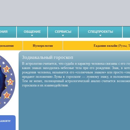
ЕНИЯ
ОБЩЕНИЕ
СЕРВИСЫ
СПЕЦПРОЕКТЫ
романтия
Нумерология
Гадания онлайн
(Руны, 
Зодиакальный гороскоп
В астрологии считается, что судьба и характер человека связаны с его 
каких знаках находились небесные тела при его рождении. Знак, в ко
рождения человека, называется его «солнечным знаком» или просто «зн
придают положению Луны в гороскопе — лунному знаку, и положению
Тем не менее, полноценный астрологический анализ считается возмож
гороскопа и их взаимодействия.
укажите