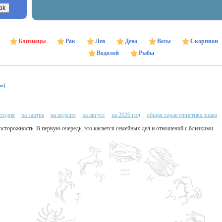
Близнецы
Рак
Лев
Дева
Весы
Скорпион
Водолей
Рыбы
ня)
егодня
на завтра
на неделю
на август
на 2026 год
общая характеристика знака
 осторожность. В первую очередь, это касается семейных дел и отношений с близкими.