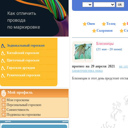
Овен
Телец
Скорпион
Ст
Близнецы
Зодиакальный гороскоп
(21 мая - 20 июня)
Китайский гороскоп
Цветочный гороскоп
прогноз на 29 апреля 2021
на се
Гороскоп друидов
характеристика знака
Рунический гороскоп
Близнецам в этот день предстоит отста
Мой профиль
Мои гороскопы
Персональный гороскоп
Совместимость
Подписка на гороскопы