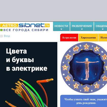
НОВОСТИ
РАЗВЛЕЧЕНИЯ
ОБЩЕН
Вход
Астрология
Хиромантия
Нуме
Чтобы узнать свой знак, укажит
день рождения.