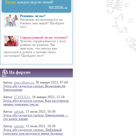
Тесты:
каждую неделю новый!
все тесты →
Ревнивы ли вы?
Насколько вы претендуете на
близких вам людей? Пройдите
тест.
Справедливый ли вы человек?
Чувство справедливости у всех
развито по разному. Вы
замечали, что иногда вам
приходится думать о мотиве своих
поступков? Пройдите тест!
На форуме
Автор:
astro.sibnet.ru
, 30 января 2022, 07:04
Здесь обсуждается статья: Возможности
Хиромантии
Автор:
271033511
, 16 января 2022, 12:18
Здесь обсуждается статья: Как рассчитать
личное денежное число
Автор:
zabzab
, 13 июля 2021, 16:30
Здесь обсуждается статья: Хиромантия —
это карта жизни
Автор:
zabzab
, 13 июля 2021, 16:30
Здесь обсуждается статья: Любовный
гороскоп: как целуются знаки Зодиака