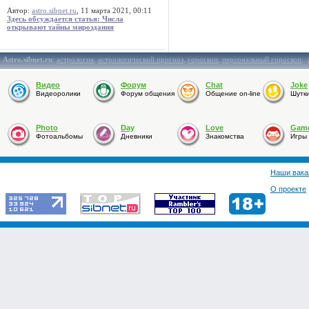
Автор:
astro.sibnet.ru
, 11 марта 2021, 00:11
Здесь обсуждается статья: Числа
открывают тайны мироздания
Astro.sibnet.ru
:
астрология
,
астрологический прогноз
,
гороскоп
,
персональный гороскоп
,
Видео
Форум
Chat
Joke
Видеоролики
Форум общения
Общение on-line
Шутк
Photo
Day
Love
Gam
Фотоальбомы
Дневники
Знакомства
Игры
Наши вака
О проекте