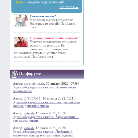
Тесты:
каждую неделю новый!
все тесты →
Ревнивы ли вы?
Насколько вы претендуете на
близких вам людей? Пройдите
тест.
Справедливый ли вы человек?
Чувство справедливости у всех
развито по разному. Вы
замечали, что иногда вам
приходится думать о мотиве своих
поступков? Пройдите тест!
На форуме
Автор:
astro.sibnet.ru
, 30 января 2022, 07:04
Здесь обсуждается статья: Возможности
Хиромантии
Автор:
271033511
, 16 января 2022, 12:18
Здесь обсуждается статья: Как рассчитать
личное денежное число
Автор:
zabzab
, 13 июля 2021, 16:30
Здесь обсуждается статья: Хиромантия —
это карта жизни
Автор:
zabzab
, 13 июля 2021, 16:30
Здесь обсуждается статья: Любовный
гороскоп: как целуются знаки Зодиака