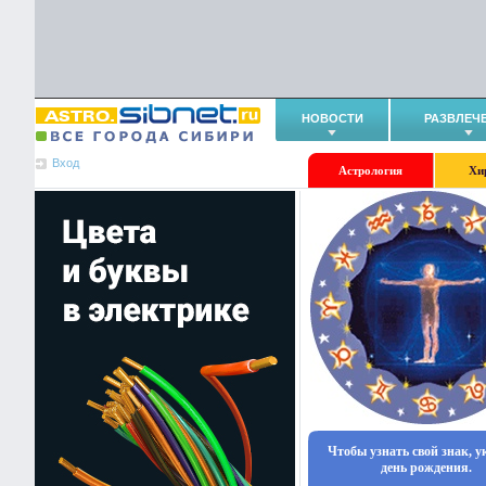
НОВОСТИ
РАЗВЛЕЧ
Вход
Астрология
Хи
Чтобы узнать свой знак, 
день рождения.