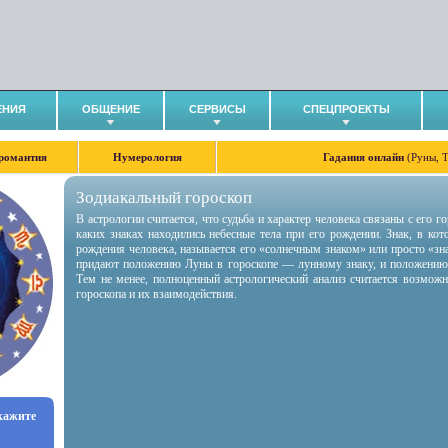
ЕНИЯ
ОБЩЕНИЕ
СЕРВИСЫ
СПЕЦПРОЕКТЫ
романтия
Нумерология
Гадания онлайн
(Руны, 
Зодиакальный гороскоп
В астрологии считается, что судьба и характер человека связаны с его 
каких знаках находились небесные тела при его рождении. Знак, в ко
рождения человека, называется его «солнечным знаком» или просто «зн
придают положению Луны в гороскопе — лунному знаку, и положению
Тем не менее, полноценный астрологический анализ считается возмож
гороскопа и их взаимодействия.
укажите