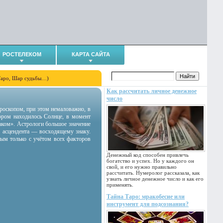
РОСТЕЛЕКОМ
КАРТА САЙТА
Таро, Шар судьбы…)
Как рассчитать личное денежное
число
гороскопом, при этом немаловажно, в
тором находилось Солнце, в момент
аком». Астрологи большое значение
 асцендента — восходящему знаку.
ным только с учётом всех факторов
Денежный код способен привлечь
богатство и успех. Но у каждого он
свой, и его нужно правильно
рассчитать. Нумеролог рассказала, как
узнать личное денежное число и как его
применять.
Тайна Таро: мракобесие или
инструмент для подсознания?