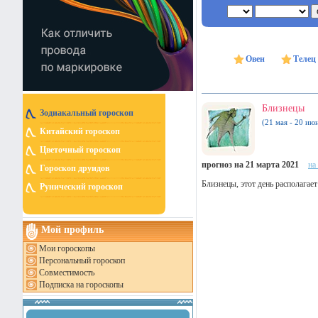
Овен
Телец
Близнецы
Зодиакальный гороскоп
(21 мая - 20 ию
Китайский гороскоп
Цветочный гороскоп
прогноз на 21 марта 2021
на
Гороскоп друидов
Близнецы, этот день располагае
Рунический гороскоп
Мой профиль
Мои гороскопы
Персональный гороскоп
Совместимость
Подписка на гороскопы