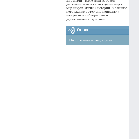
За рунами - всего лишь за тремя
десятками знаков - стоит целый мир -
мир мифов, магии и истории. Малейшее
погружение в этот мир приводит к
интересным наблюдениям и
удивительным открытиям.
Опрос
Опрос временно недоступен.