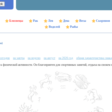
Близнецы
Рак
Лев
Дева
Весы
Скорпион
Водолей
Рыбы
ня)
 сегодня
на завтра
на неделю
на август
на 2026 год
общая характеристика знака
т к физической активности. Он благоприятен для спортивных занятий, отдыха на свежем 