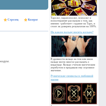
Таролог, парапсихолог, психолог и
Стрелец
Козерог
психотерапевт рассказали о том, как
именно «работает» гадание на Таро, и
стоит ли доверять результатам на 100%.
На каком пальце носить кольцо?
В древности кольцо на том или ином
воздухе.
пальце могло многое рассказать о
владельце. Кольцо считали магическим
атрибутом и придавали ему огромное
значение.
Рунические символы в любовной
магии