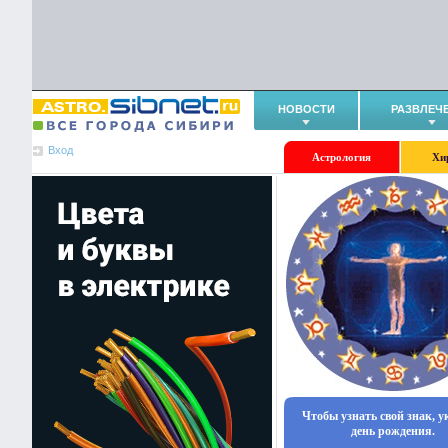
НОВОСТИ
РАЗВЛЕЧ
Вход
Астрология
Хи
Чтобы узнать свой знак, 
день рождения.