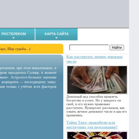
РОСТЕЛЕКОМ
КАРТА САЙТА
Таро, Шар судьбы…)
Как рассчитать личное денежное
число
гороскопом, при этом немаловажно, в
тором находилось Солнце, в момент
аком». Астрологи большое значение
 асцендента — восходящему знаку.
ным только с учётом всех факторов
Денежный код способен привлечь
богатство и успех. Но у каждого он
свой, и его нужно правильно
рассчитать. Нумеролог рассказала, как
узнать личное денежное число и как его
применять.
Тайна Таро: мракобесие или
инструмент для подсознания?