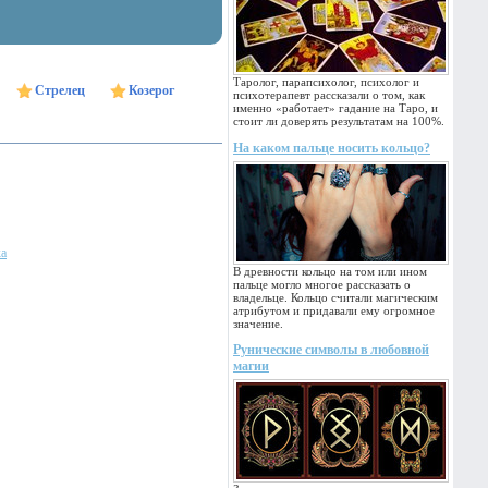
Таролог, парапсихолог, психолог и
Стрелец
Козерог
психотерапевт рассказали о том, как
именно «работает» гадание на Таро, и
стоит ли доверять результатам на 100%.
На каком пальце носить кольцо?
ка
В древности кольцо на том или ином
пальце могло многое рассказать о
владельце. Кольцо считали магическим
атрибутом и придавали ему огромное
значение.
Рунические символы в любовной
магии