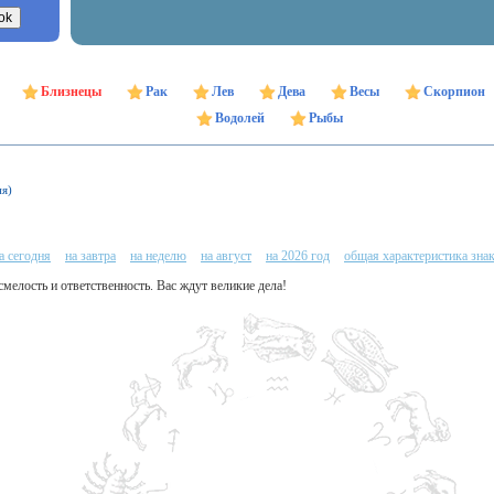
Близнецы
Рак
Лев
Дева
Весы
Скорпион
Водолей
Рыбы
ня)
а сегодня
на завтра
на неделю
на август
на 2026 год
общая характеристика зна
смелость и ответственность. Вас ждут великие дела!