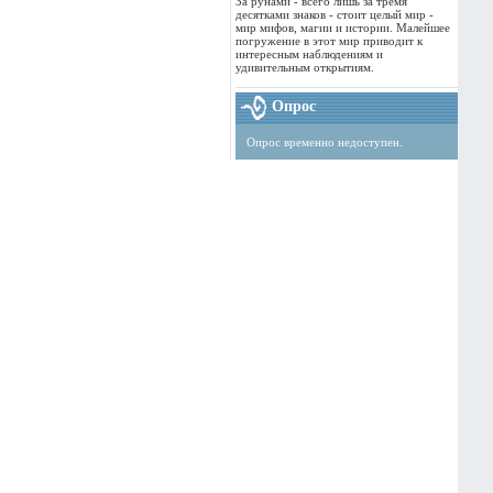
За рунами - всего лишь за тремя
десятками знаков - стоит целый мир -
мир мифов, магии и истории. Малейшее
погружение в этот мир приводит к
интересным наблюдениям и
удивительным открытиям.
Опрос
Опрос временно недоступен.