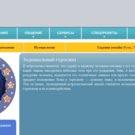
ЕНИЯ
ОБЩЕНИЕ
СЕРВИСЫ
СПЕЦПРОЕКТЫ
романтия
Нумерология
Гадания онлайн
(Руны, 
Зодиакальный гороскоп
В астрологии считается, что судьба и характер человека связаны с его 
каких знаках находились небесные тела при его рождении. Знак, в ко
рождения человека, называется его «солнечным знаком» или просто «зн
придают положению Луны в гороскопе — лунному знаку, и положению
Тем не менее, полноценный астрологический анализ считается возмож
гороскопа и их взаимодействия.
укажите