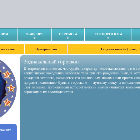
ЕНИЯ
ОБЩЕНИЕ
СЕРВИСЫ
СПЕЦПРОЕКТЫ
романтия
Нумерология
Гадания онлайн
(Руны, 
Зодиакальный гороскоп
В астрологии считается, что судьба и характер человека связаны с его 
каких знаках находились небесные тела при его рождении. Знак, в ко
рождения человека, называется его «солнечным знаком» или просто «зн
придают положению Луны в гороскопе — лунному знаку, и положению
Тем не менее, полноценный астрологический анализ считается возмож
гороскопа и их взаимодействия.
укажите