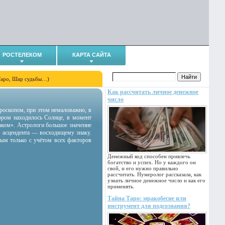
РОСТЕЛЕКОМ
КАРТА САЙТА
Таро, Шар судьбы…)
Как рассчитать личное денежное
число
гороскопом, при этом немаловажно, в
тором находилось Солнце, в момент
аком». Астрологи большое значение
 асцендента — восходящему знаку.
ным только с учётом всех факторов
Денежный код способен привлечь
богатство и успех. Но у каждого он
свой, и его нужно правильно
рассчитать. Нумеролог рассказала, как
узнать личное денежное число и как его
применять.
Тайна Таро: мракобесие или
инструмент для подсознания?