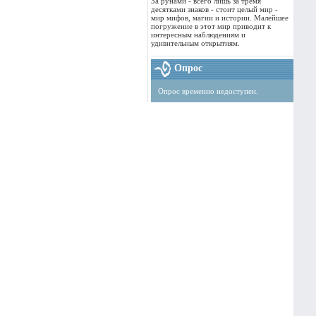
За рунами - всего лишь за тремя
десятками знаков - стоит целый мир -
мир мифов, магии и истории. Малейшее
погружение в этот мир приводит к
интересным наблюдениям и
удивительным открытиям.
Опрос
Опрос временно недоступен.