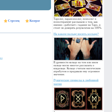
Таролог, парапсихолог, психолог и
Стрелец
Козерог
психотерапевт рассказали о том, как
именно «работает» гадание на Таро, и
стоит ли доверять результатам на 100%.
На каком пальце носить кольцо?
ка
В древности кольцо на том или ином
пальце могло многое рассказать о
владельце. Кольцо считали магическим
атрибутом и придавали ему огромное
значение.
Рунические символы в любовной
магии