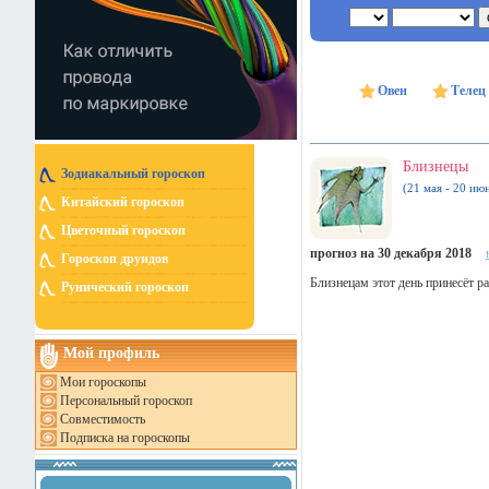
Овен
Телец
Близнецы
Зодиакальный гороскоп
(21 мая - 20 ию
Китайский гороскоп
Цветочный гороскоп
прогноз на 30 декабря 2018
Гороскоп друидов
Близнецам этот день принесёт р
Рунический гороскоп
Мой профиль
Мои гороскопы
Персональный гороскоп
Совместимость
Подписка на гороскопы