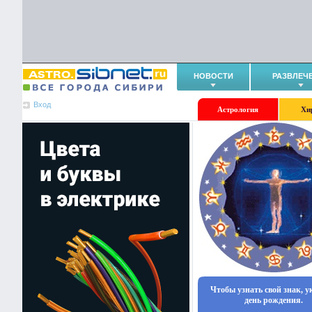
НОВОСТИ
РАЗВЛЕЧ
Вход
Астрология
Хи
Чтобы узнать свой знак, 
день рождения.