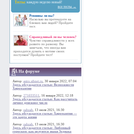
Тесты:
каждую неделю новый!
все тесты →
Ревнивы ли вы?
Насколько вы претендуете на
близких вам людей? Пройдите
тест.
Справедливый ли вы человек?
Чувство справедливости у всех
развито по разному. Вы
замечали, что иногда вам
приходится думать о мотиве своих
поступков? Пройдите тест!
На форуме
Автор:
astro.sibnet.ru
, 30 января 2022, 07:04
Здесь обсуждается статья: Возможности
Хиромантии
Автор:
271033511
, 16 января 2022, 12:18
Здесь обсуждается статья: Как рассчитать
личное денежное число
Автор:
zabzab
, 13 июля 2021, 16:30
Здесь обсуждается статья: Хиромантия —
это карта жизни
Автор:
zabzab
, 13 июля 2021, 16:30
Здесь обсуждается статья: Любовный
гороскоп: как целуются знаки Зодиака