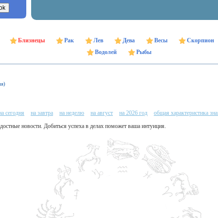
Близнецы
Рак
Лев
Дева
Весы
Скорпион
Водолей
Рыбы
ня)
на сегодня
на завтра
на неделю
на август
на 2026 год
общая характеристика зна
адостные новости. Добиться успеха в делах поможет ваша интуиция.