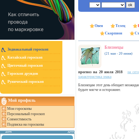
Овен
Телец
Скорпион
Ст
Близнецы
Зодиакальный гороскоп
(21 мая - 20 июня)
Китайский гороскоп
Цветочный гороскоп
прогноз на 20 июля 2018
на сег
Гороскоп друидов
характеристика знака
Рунический гороскоп
Близнецам этот день обещает неожида
будьте мягче и осторожнее.
Мой профиль
Мои гороскопы
Персональный гороскоп
Совместимость
Подписка на гороскопы