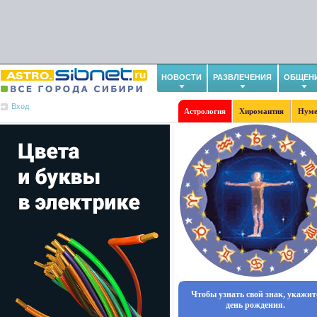
НОВОСТИ
РАЗВЛЕЧЕНИЯ
ОБЩЕН
Вход
Астрология
Хиромантия
Нуме
Чтобы узнать свой знак, укажит
день рождения.