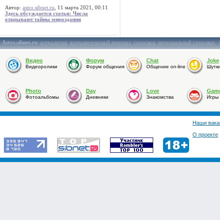
Автор:
astro.sibnet.ru
, 11 марта 2021, 00:11
Здесь обсуждается статья: Числа
открывают тайны мироздания
Astro.sibnet.ru
:
астрология
,
астрологический прогноз
,
гороскоп
,
персональный гороскоп
,
Видео
Форум
Chat
Joke
Видеоролики
Форум общения
Общение on-line
Шутк
Photo
Day
Love
Gam
Фотоальбомы
Дневники
Знакомства
Игры
Наши вака
О проекте