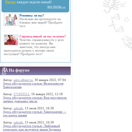
Тесты:
каждую неделю новый!
все тесты →
Ревнивы ли вы?
Насколько вы претендуете на
близких вам людей? Пройдите
тест.
Справедливый ли вы человек?
Чувство справедливости у всех
развито по разному. Вы
замечали, что иногда вам
приходится думать о мотиве своих
поступков? Пройдите тест!
На форуме
Автор:
astro.sibnet.ru
, 30 января 2022, 07:04
Здесь обсуждается статья: Возможности
Хиромантии
Автор:
271033511
, 16 января 2022, 12:18
Здесь обсуждается статья: Как рассчитать
личное денежное число
Автор:
zabzab
, 13 июля 2021, 16:30
Здесь обсуждается статья: Хиромантия —
это карта жизни
Автор:
zabzab
, 13 июля 2021, 16:30
Здесь обсуждается статья: Любовный
гороскоп: как целуются знаки Зодиака