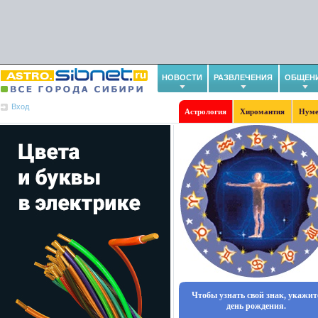
НОВОСТИ
РАЗВЛЕЧЕНИЯ
ОБЩЕН
Вход
Астрология
Хиромантия
Нуме
Чтобы узнать свой знак, укажит
день рождения.