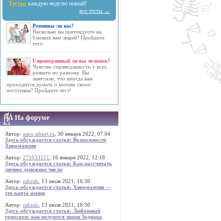
Тесты:
каждую неделю новый!
все тесты →
Ревнивы ли вы?
Насколько вы претендуете на
близких вам людей? Пройдите
тест.
Справедливый ли вы человек?
Чувство справедливости у всех
развито по разному. Вы
замечали, что иногда вам
приходится думать о мотиве своих
поступков? Пройдите тест!
На форуме
Автор:
astro.sibnet.ru
, 30 января 2022, 07:04
Здесь обсуждается статья: Возможности
Хиромантии
Автор:
271033511
, 16 января 2022, 12:18
Здесь обсуждается статья: Как рассчитать
личное денежное число
Автор:
zabzab
, 13 июля 2021, 16:30
Здесь обсуждается статья: Хиромантия —
это карта жизни
Автор:
zabzab
, 13 июля 2021, 16:30
Здесь обсуждается статья: Любовный
гороскоп: как целуются знаки Зодиака