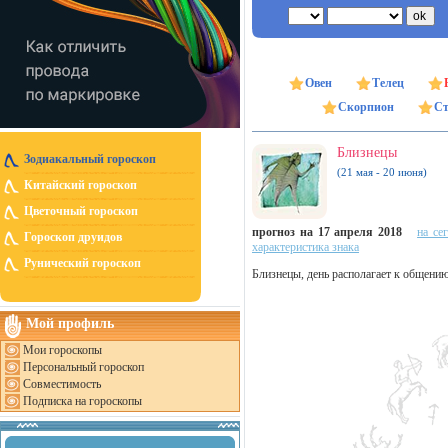
Овен
Телец
Скорпион
Ст
Близнецы
Зодиакальный гороскоп
(21 мая - 20 июня)
Китайский гороскоп
Цветочный гороскоп
прогноз на 17 апреля 2018
на се
Гороскоп друидов
характеристика знака
Рунический гороскоп
Близнецы, день располагает к общению
Мой профиль
Мои гороскопы
Персональный гороскоп
Совместимость
Подписка на гороскопы