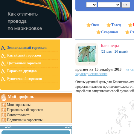
Овен
Телец
Скорпион
Ст
Близнецы
Зодиакальный гороскоп
(21 мая - 20 июня)
Китайский гороскоп
Цветочный гороскоп
прогноз на 15 декабря 2013
на се
Гороскоп друидов
характеристика знака
Рунический гороскоп
Очень удачный день для Близнецов-му
представительниц противоположного п
людей они отпугивают своей духовной
Мой профиль
Мои гороскопы
Персональный гороскоп
Совместимость
Подписка на гороскопы