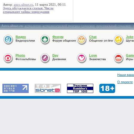
Автор:
astro.sibnet.ru
, 11 марта 2021, 00:11
Здесь обсуждается статья: Числа
открывают тайны мироздания
Astro.sibnet.ru
:
астрология
,
астрологический прогноз
,
гороскоп
,
персональный гороскоп
,
Видео
Форум
Chat
Joke
Видеоролики
Форум общения
Общение on-line
Шутк
Photo
Day
Love
Gam
Фотоальбомы
Дневники
Знакомства
Игры
Наши вака
О проекте