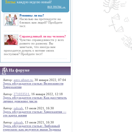
Тесты:
каждую неделю новый!
все тесты →
Ревнивы ли вы?
Насколько вы претендуете на
близких вам людей? Пройдите
тест.
Справедливый ли вы человек?
Чувство справедливости у всех
развито по разному. Вы
замечали, что иногда вам
приходится думать о мотиве своих
поступков? Пройдите тест!
На форуме
Автор:
astro.sibnet.ru
, 30 января 2022, 07:04
Здесь обсуждается статья: Возможности
Хиромантии
Автор:
271033511
, 16 января 2022, 12:18
Здесь обсуждается статья: Как рассчитать
личное денежное число
Автор:
zabzab
, 13 июля 2021, 16:30
Здесь обсуждается статья: Хиромантия —
это карта жизни
Автор:
zabzab
, 13 июля 2021, 16:30
Здесь обсуждается статья: Любовный
гороскоп: как целуются знаки Зодиака