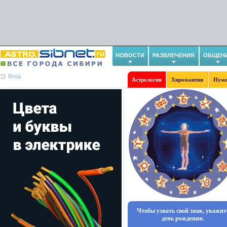
НОВОСТИ
РАЗВЛЕЧЕНИЯ
ОБЩЕН
Вход
Астрология
Хиромантия
Нуме
Чтобы узнать свой знак, укажит
день рождения.