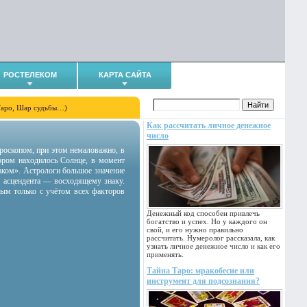
РОСТЕЛЕКОМ
КАРТА САЙТА
Таро, Шар судьбы…)
Как рассчитать личное денежное
число
гороскопом, при этом немаловажно, в
тором находилось Солнце, в момент
аком». Астрологи большое значение
 асцендента — восходящему знаку.
ным только с учётом всех факторов
Денежный код способен привлечь
богатство и успех. Но у каждого он
свой, и его нужно правильно
рассчитать. Нумеролог рассказала, как
узнать личное денежное число и как его
применять.
Тайна Таро: мракобесие или
инструмент для подсознания?