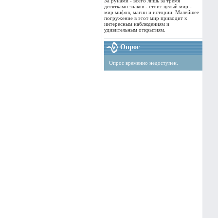
За рунами - всего лишь за тремя
десятками знаков - стоит целый мир -
мир мифов, магии и истории. Малейшее
погружение в этот мир приводит к
интересным наблюдениям и
удивительным открытиям.
Опрос
Опрос временно недоступен.