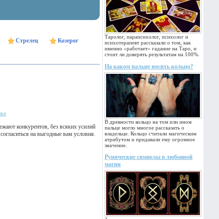
Таролог, парапсихолог, психолог и
Стрелец
Козерог
психотерапевт рассказали о том, как
именно «работает» гадание на Таро, и
стоит ли доверять результатам на 100%.
На каком пальце носить кольцо?
ака
В древности кольцо на том или ином
ежают конкурентов, без всяких усилий
пальце могло многое рассказать о
согласиться на выгодные вам условия.
владельце. Кольцо считали магическим
атрибутом и придавали ему огромное
значение.
Рунические символы в любовной
магии