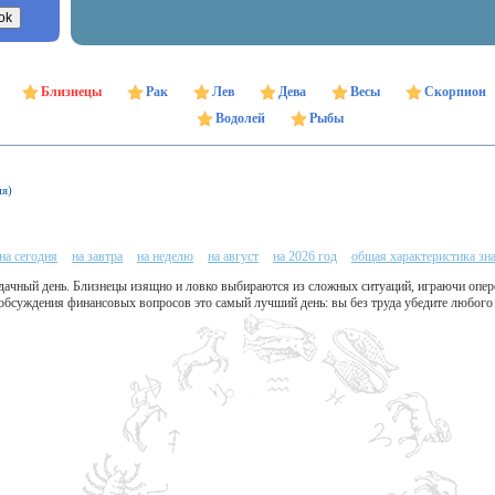
Близнецы
Рак
Лев
Дева
Весы
Скорпион
Водолей
Рыбы
ня)
на сегодня
на завтра
на неделю
на август
на 2026 год
общая характеристика зн
удачный день. Близнецы изящно и ловко выбираются из сложных ситуаций, играючи опер
обсуждения финансовых вопросов это самый лучший день: вы без труда убедите любого 