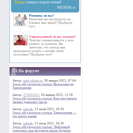
Тесты:
каждую неделю новый!
все тесты →
Ревнивы ли вы?
Насколько вы претендуете на
близких вам людей? Пройдите
тест.
Справедливый ли вы человек?
Чувство справедливости у всех
развито по разному. Вы
замечали, что иногда вам
приходится думать о мотиве своих
поступков? Пройдите тест!
На форуме
Автор:
astro.sibnet.ru
, 30 января 2022, 07:04
Здесь обсуждается статья: Возможности
Хиромантии
Автор:
271033511
, 16 января 2022, 12:18
Здесь обсуждается статья: Как рассчитать
личное денежное число
Автор:
zabzab
, 13 июля 2021, 16:30
Здесь обсуждается статья: Хиромантия —
это карта жизни
Автор:
zabzab
, 13 июля 2021, 16:30
Здесь обсуждается статья: Любовный
гороскоп: как целуются знаки Зодиака