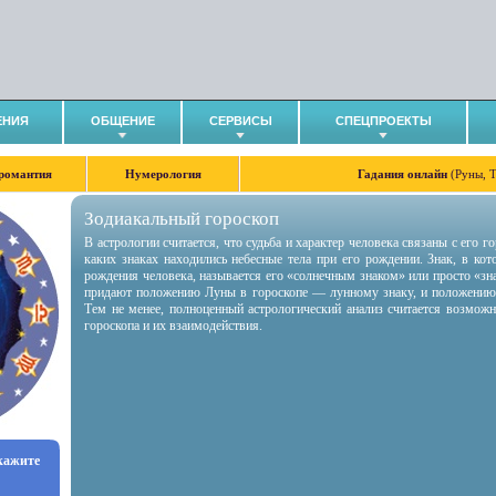
ЕНИЯ
ОБЩЕНИЕ
СЕРВИСЫ
СПЕЦПРОЕКТЫ
романтия
Нумерология
Гадания онлайн
(Руны, 
Зодиакальный гороскоп
В астрологии считается, что судьба и характер человека связаны с его 
каких знаках находились небесные тела при его рождении. Знак, в ко
рождения человека, называется его «солнечным знаком» или просто «зн
придают положению Луны в гороскопе — лунному знаку, и положению
Тем не менее, полноценный астрологический анализ считается возмож
гороскопа и их взаимодействия.
укажите