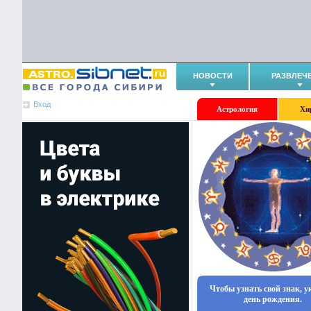
НОВОСТИ
РАЗВЛЕЧ
Вход
Астрология
Хи
Чтобы узнать свой знак, 
день рождения.