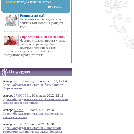
Тесты:
каждую неделю новый!
все тесты →
Ревнивы ли вы?
Насколько вы претендуете на
близких вам людей? Пройдите
тест.
Справедливый ли вы человек?
Чувство справедливости у всех
развито по разному. Вы
замечали, что иногда вам
приходится думать о мотиве своих
поступков? Пройдите тест!
На форуме
Автор:
astro.sibnet.ru
, 30 января 2022, 07:04
Здесь обсуждается статья: Возможности
Хиромантии
Автор:
271033511
, 16 января 2022, 12:18
Здесь обсуждается статья: Как рассчитать
личное денежное число
Автор:
zabzab
, 13 июля 2021, 16:30
Здесь обсуждается статья: Хиромантия —
это карта жизни
Автор:
zabzab
, 13 июля 2021, 16:30
Здесь обсуждается статья: Любовный
гороскоп: как целуются знаки Зодиака