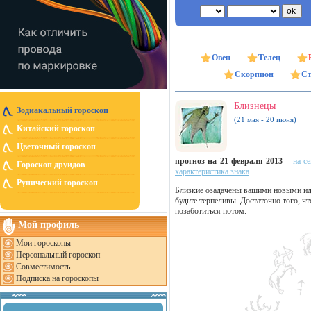
Овен
Телец
Скорпион
Ст
Близнецы
Зодиакальный гороскоп
(21 мая - 20 июня)
Китайский гороскоп
Цветочный гороскоп
прогноз на 21 февраля 2013
на с
Гороскоп друидов
характеристика знака
Рунический гороскоп
Близкие озадачены вашими новыми иде
будьте терпеливы. Достаточно того, 
позаботиться потом.
Мой профиль
Мои гороскопы
Персональный гороскоп
Совместимость
Подписка на гороскопы