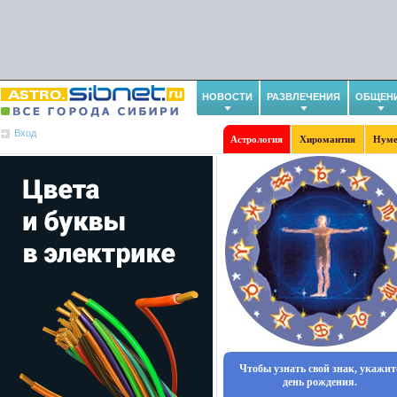
НОВОСТИ
РАЗВЛЕЧЕНИЯ
ОБЩЕН
Вход
Астрология
Хиромантия
Нуме
Чтобы узнать свой знак, укажит
день рождения.