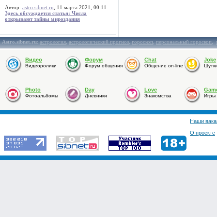
Автор:
astro.sibnet.ru
, 11 марта 2021, 00:11
Здесь обсуждается статья: Числа
открывают тайны мироздания
Astro.sibnet.ru
:
астрология
,
астрологический прогноз
,
гороскоп
,
персональный гороскоп
,
Видео
Форум
Chat
Joke
Видеоролики
Форум общения
Общение on-line
Шутк
Photo
Day
Love
Gam
Фотоальбомы
Дневники
Знакомства
Игры
Наши вака
О проекте