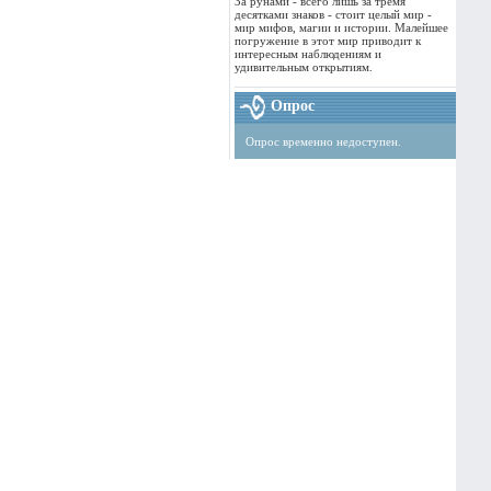
За рунами - всего лишь за тремя
десятками знаков - стоит целый мир -
мир мифов, магии и истории. Малейшее
погружение в этот мир приводит к
интересным наблюдениям и
удивительным открытиям.
Опрос
Опрос временно недоступен.