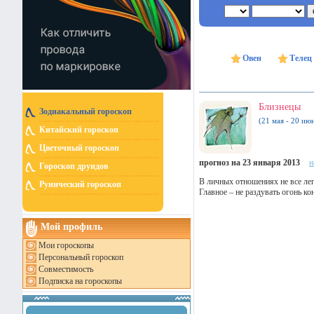
Овен
Телец
Близнецы
Зодиакальный гороскоп
(21 мая - 20 ию
Китайский гороскоп
Цветочный гороскоп
прогноз на 23 января 2013
н
Гороскоп друидов
В личных отношениях не все ле
Рунический гороскоп
Главное – не раздувать огонь ко
Мой профиль
Мои гороскопы
Персональный гороскоп
Совместимость
Подписка на гороскопы