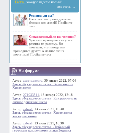
Тесты:
каждую неделю новый!
все тесты →
Ревнивы ли вы?
Насколько вы претендуете на
близких вам людей? Пройдите
тест.
Справедливый ли вы человек?
Чувство справедливости у всех
развито по разному. Вы
замечали, что иногда вам
приходится думать о мотиве своих
поступков? Пройдите тест!
На форуме
Автор:
astro.sibnet.ru
, 30 января 2022, 07:04
Здесь обсуждается статья: Возможности
Хиромантии
Автор:
271033511
, 16 января 2022, 12:18
Здесь обсуждается статья: Как рассчитать
личное денежное число
Автор:
zabzab
, 13 июля 2021, 16:30
Здесь обсуждается статья: Хиромантия —
это карта жизни
Автор:
zabzab
, 13 июля 2021, 16:30
Здесь обсуждается статья: Любовный
гороскоп: как целуются знаки Зодиака