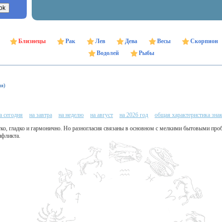
Близнецы
Рак
Лев
Дева
Весы
Скорпион
Водолей
Рыбы
ня)
а сегодня
на завтра
на неделю
на август
на 2026 год
общая характеристика зна
гко, гладко и гармонично. Но разногласия связаны в основном с мелкими бытовыми про
нфликта.