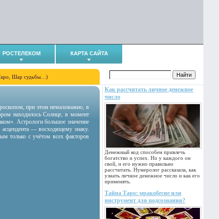
РОСТЕЛЕКОМ
КАРТА САЙТА
Таро, Шар судьбы…)
Как рассчитать личное денежное
число
гороскопом, при этом немаловажно, в
тором находилось Солнце, в момент
аком». Астрологи большое значение
 асцендента — восходящему знаку.
ным только с учётом всех факторов
Денежный код способен привлечь
богатство и успех. Но у каждого он
свой, и его нужно правильно
рассчитать. Нумеролог рассказала, как
узнать личное денежное число и как его
применять.
Тайна Таро: мракобесие или
инструмент для подсознания?