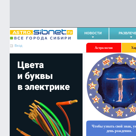
НОВОСТИ
РАЗВЛЕЧ
Вход
Астрология
Хи
Чтобы узнать свой знак, 
день рождения.