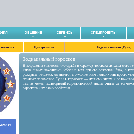
ЕНИЯ
ОБЩЕНИЕ
СЕРВИСЫ
СПЕЦПРОЕКТЫ
романтия
Нумерология
Гадания онлайн
(Руны, 
Зодиакальный гороскоп
В астрологии считается, что судьба и характер человека связаны с его 
каких знаках находились небесные тела при его рождении. Знак, в ко
рождения человека, называется его «солнечным знаком» или просто «зн
придают положению Луны в гороскопе — лунному знаку, и положению
Тем не менее, полноценный астрологический анализ считается возмож
гороскопа и их взаимодействия.
укажите