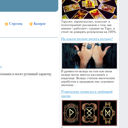
Таролог, парапсихолог, психолог и
Стрелец
Козерог
психотерапевт рассказали о том, как
именно «работает» гадание на Таро, и
стоит ли доверять результатам на 100%.
На каком пальце носить кольцо?
ка
В древности кольцо на том или ином
блемами и носят рутинный характер.
пальце могло многое рассказать о
владельце. Кольцо считали магическим
атрибутом и придавали ему огромное
значение.
Рунические символы в любовной
магии