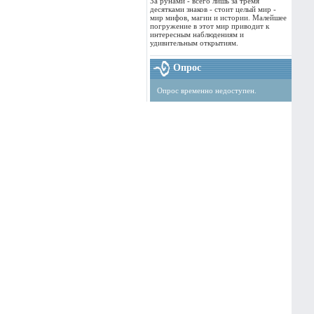
За рунами - всего лишь за тремя
десятками знаков - стоит целый мир -
мир мифов, магии и истории. Малейшее
погружение в этот мир приводит к
интересным наблюдениям и
удивительным открытиям.
Опрос
Опрос временно недоступен.