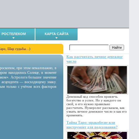
РОСТЕЛЕКОМ
КАРТА САЙТА
Таро, Шар судьбы…)
Как рассчитать личное денежное
число
гороскопом, при этом немаловажно, в
тором находилось Солнце, в момент
аком». Астрологи большое значение
 асцендента — восходящему знаку.
ным только с учётом всех факторов
Денежный код способен привлечь
богатство и успех. Но у каждого он
свой, и его нужно правильно
рассчитать. Нумеролог рассказала, как
узнать личное денежное число и как его
применять.
Тайна Таро: мракобесие или
инструмент для подсознания?