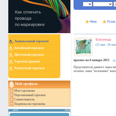
Овен
Телец
Близнецы
Зодиакальный гороскоп
(21 мая - 20 ию
Китайский гороскоп
Цветочный гороскоп
прогноз на 6 января 2013
на
Гороскоп друидов
Представители данного знака н
Рунический гороскоп
человек: ваша "половинка" мног
Мой профиль
Мои гороскопы
Персональный гороскоп
Совместимость
Подписка на гороскопы