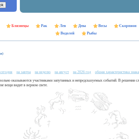
Близнецы
Рак
Лев
Дева
Весы
Скорпион
Водолей
Рыбы
ня)
 сегодня
на завтра
на неделю
на август
на 2026 год
общая характеристика знака
евольно оказываются участниками запутанных и непредсказуемых событий. В решении
ие вещи видит в верном свете.