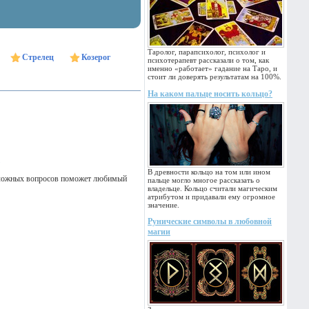
Таролог, парапсихолог, психолог и
Стрелец
Козерог
психотерапевт рассказали о том, как
именно «работает» гадание на Таро, и
стоит ли доверять результатам на 100%.
На каком пальце носить кольцо?
В древности кольцо на том или ином
 сложных вопросов поможет любимый
пальце могло многое рассказать о
владельце. Кольцо считали магическим
атрибутом и придавали ему огромное
значение.
Рунические символы в любовной
магии