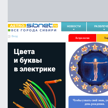
НОВОСТИ
РАЗВЛЕЧ
Вход
Астрология
Хи
Чтобы узнать свой знак, 
день рождения.