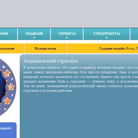
ЕНИЯ
ОБЩЕНИЕ
СЕРВИСЫ
СПЕЦПРОЕКТЫ
романтия
Нумерология
Гадания онлайн
(Руны, 
Зодиакальный гороскоп
В астрологии считается, что судьба и характер человека связаны с его 
каких знаках находились небесные тела при его рождении. Знак, в ко
рождения человека, называется его «солнечным знаком» или просто «зн
придают положению Луны в гороскопе — лунному знаку, и положению
Тем не менее, полноценный астрологический анализ считается возмож
гороскопа и их взаимодействия.
укажите