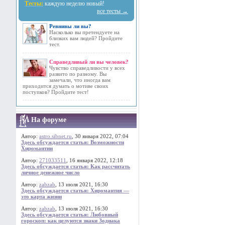
Тесты:
каждую неделю новый!
все тесты →
Ревнивы ли вы?
Насколько вы претендуете на
близких вам людей? Пройдите
тест.
Справедливый ли вы человек?
Чувство справедливости у всех
развито по разному. Вы
замечали, что иногда вам
приходится думать о мотиве своих
поступков? Пройдите тест!
На форуме
Автор:
astro.sibnet.ru
, 30 января 2022, 07:04
Здесь обсуждается статья: Возможности
Хиромантии
Автор:
271033511
, 16 января 2022, 12:18
Здесь обсуждается статья: Как рассчитать
личное денежное число
Автор:
zabzab
, 13 июля 2021, 16:30
Здесь обсуждается статья: Хиромантия —
это карта жизни
Автор:
zabzab
, 13 июля 2021, 16:30
Здесь обсуждается статья: Любовный
гороскоп: как целуются знаки Зодиака