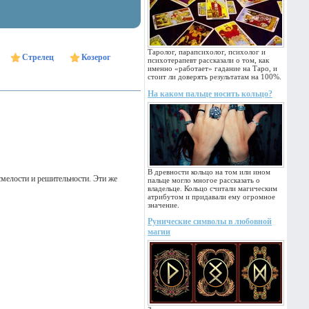
Таролог, парапсихолог, психолог и
Стрелец
Козерог
психотерапевт рассказали о том, как
именно «работает» гадание на Таро, и
стоит ли доверять результатам на 100%.
На каком пальце носить кольцо?
В древности кольцо на том или ином
смелости и решительности. Эти же
пальце могло многое рассказать о
владельце. Кольцо считали магическим
атрибутом и придавали ему огромное
значение.
Рунические символы в любовной
магии