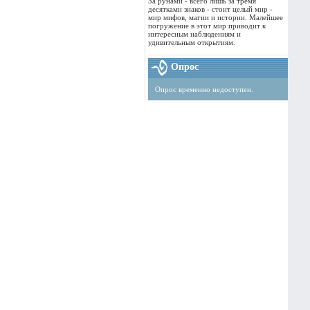
За рунами - всего лишь за тремя
десятками знаков - стоит целый мир -
мир мифов, магии и истории. Малейшее
погружение в этот мир приводит к
интересным наблюдениям и
удивительным открытиям.
Опрос
Опрос временно недоступен.