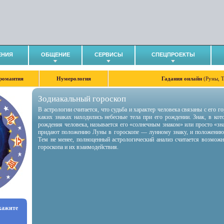
ЕНИЯ
ОБЩЕНИЕ
СЕРВИСЫ
СПЕЦПРОЕКТЫ
романтия
Нумерология
Гадания онлайн
(Руны, 
Зодиакальный гороскоп
В астрологии считается, что судьба и характер человека связаны с его 
каких знаках находились небесные тела при его рождении. Знак, в ко
рождения человека, называется его «солнечным знаком» или просто «зн
придают положению Луны в гороскопе — лунному знаку, и положению
Тем не менее, полноценный астрологический анализ считается возмож
гороскопа и их взаимодействия.
укажите