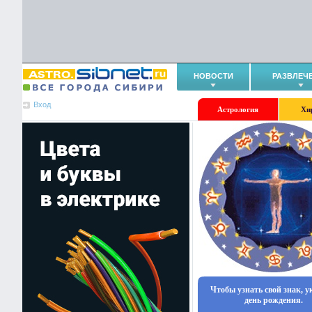
НОВОСТИ
РАЗВЛЕЧ
Вход
Астрология
Хи
Чтобы узнать свой знак, 
день рождения.