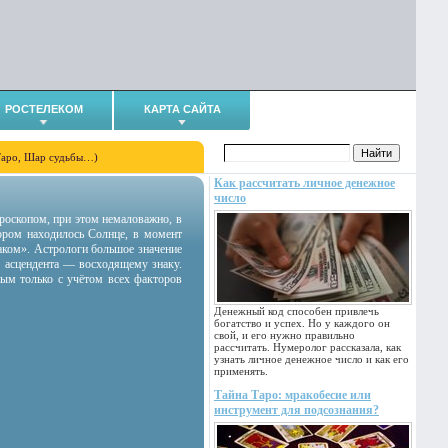
РОСТЕЛЕКОМ
КАРТА САЙТА
Таро, Шар судьбы…)
Как рассчитать личное денежное
число
гороскопом, при этом немаловажно, в
тором находилось Солнце, в момент
аком». Астрологи большое значение
 асцендента — восходящему знаку.
ным только с учётом всех факторов
Денежный код способен привлечь
богатство и успех. Но у каждого он
свой, и его нужно правильно
рассчитать. Нумеролог рассказала, как
узнать личное денежное число и как его
применять.
Тайна Таро: мракобесие или
инструмент для подсознания?