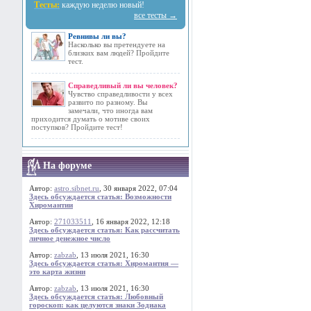
Тесты:
каждую неделю новый!
все тесты →
Ревнивы ли вы?
Насколько вы претендуете на
близких вам людей? Пройдите
тест.
Справедливый ли вы человек?
Чувство справедливости у всех
развито по разному. Вы
замечали, что иногда вам
приходится думать о мотиве своих
поступков? Пройдите тест!
На форуме
Автор:
astro.sibnet.ru
, 30 января 2022, 07:04
Здесь обсуждается статья: Возможности
Хиромантии
Автор:
271033511
, 16 января 2022, 12:18
Здесь обсуждается статья: Как рассчитать
личное денежное число
Автор:
zabzab
, 13 июля 2021, 16:30
Здесь обсуждается статья: Хиромантия —
это карта жизни
Автор:
zabzab
, 13 июля 2021, 16:30
Здесь обсуждается статья: Любовный
гороскоп: как целуются знаки Зодиака