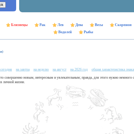
Близнецы
Рак
Лев
Дева
Весы
Скорпион
Водолей
Рыбы
ня)
 сегодня
на завтра
на неделю
на август
на 2026 год
общая характеристика знака
-то совершенно новым, интересным и увлекательным; правда, для этого нужно немного 
 в личной жизни.