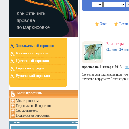
Овен
Телец
Близнецы
Зодиакальный гороскоп
(21 мая - 20 ию
Китайский гороскоп
Цветочный гороскоп
прогноз на 4 января 2013
на
Гороскоп друидов
Сегодня есть шанс заняться чем
Рунический гороскоп
качества выручают Близнецов и
Мой профиль
Мои гороскопы
Персональный гороскоп
Совместимость
Подписка на гороскопы