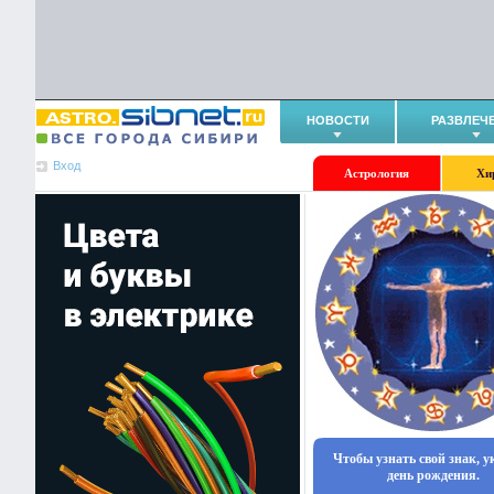
НОВОСТИ
РАЗВЛЕЧ
Вход
Астрология
Хи
Чтобы узнать свой знак, 
день рождения.