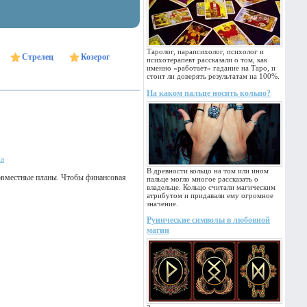
Таролог, парапсихолог, психолог и
Стрелец
Козерог
психотерапевт рассказали о том, как
именно «работает» гадание на Таро, и
стоит ли доверять результатам на 100%.
На каком пальце носить кольцо?
ка
В древности кольцо на том или ином
овместные планы. Чтобы финансовая
пальце могло многое рассказать о
владельце. Кольцо считали магическим
атрибутом и придавали ему огромное
значение.
Рунические символы в любовной
магии