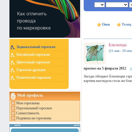
Овен
Телец
Близнецы
Зодиакальный гороскоп
(21 мая - 20 ию
Китайский гороскоп
Цветочный гороскоп
прогноз на 5 февраля 2012
н
Гороскоп друидов
Звезды обещают Близнецам гар
Рунический гороскоп
картина выглядела столь же бла
Мой профиль
Мои гороскопы
Персональный гороскоп
Совместимость
Подписка на гороскопы