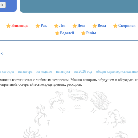
Близнецы
Рак
Лев
Дева
Весы
Скорпион
Водолей
Рыбы
ня)
а сегодня
на завтра
на неделю
на август
на 2026 год
общая характеристика зна
моничные отношения с любимым человеком. Можно говорить о будущем и обсуждать с
гоприятной, остерегайтесь непредвиденных расходов.