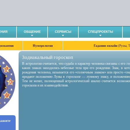
ЕНИЯ
ОБЩЕНИЕ
СЕРВИСЫ
СПЕЦПРОЕКТЫ
романтия
Нумерология
Гадания онлайн
(Руны, 
Зодиакальный гороскоп
В астрологии считается, что судьба и характер человека связаны с его 
каких знаках находились небесные тела при его рождении. Знак, в ко
рождения человека, называется его «солнечным знаком» или просто «зн
придают положению Луны в гороскопе — лунному знаку, и положению
Тем не менее, полноценный астрологический анализ считается возмож
гороскопа и их взаимодействия.
укажите