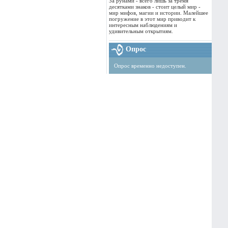
За рунами - всего лишь за тремя
десятками знаков - стоит целый мир -
мир мифов, магии и истории. Малейшее
погружение в этот мир приводит к
интересным наблюдениям и
удивительным открытиям.
Опрос
Опрос временно недоступен.