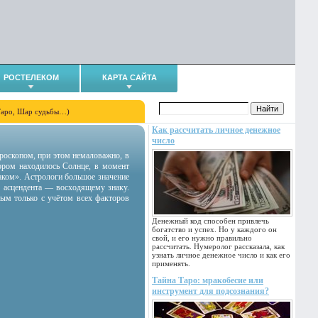
РОСТЕЛЕКОМ
КАРТА САЙТА
Таро, Шар судьбы…)
Как рассчитать личное денежное
число
гороскопом, при этом немаловажно, в
тором находилось Солнце, в момент
аком». Астрологи большое значение
 асцендента — восходящему знаку.
ным только с учётом всех факторов
Денежный код способен привлечь
богатство и успех. Но у каждого он
свой, и его нужно правильно
рассчитать. Нумеролог рассказала, как
узнать личное денежное число и как его
применять.
Тайна Таро: мракобесие или
инструмент для подсознания?