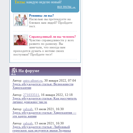
Тесты:
каждую неделю новый!
все тесты →
Ревнивы ли вы?
Насколько вы претендуете на
близких вам людей? Пройдите
тест.
Справедливый ли вы человек?
Чувство справедливости у всех
развито по разному. Вы
замечали, что иногда вам
приходится думать о мотиве своих
поступков? Пройдите тест!
На форуме
Автор:
astro.sibnet.ru
, 30 января 2022, 07:04
Здесь обсуждается статья: Возможности
Хиромантии
Автор:
271033511
, 16 января 2022, 12:18
Здесь обсуждается статья: Как рассчитать
личное денежное число
Автор:
zabzab
, 13 июля 2021, 16:30
Здесь обсуждается статья: Хиромантия —
это карта жизни
Автор:
zabzab
, 13 июля 2021, 16:30
Здесь обсуждается статья: Любовный
гороскоп: как целуются знаки Зодиака