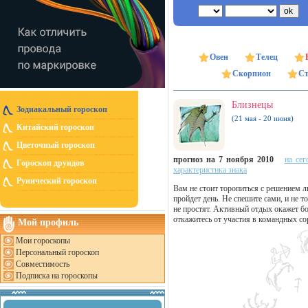
Овен
Телец
Скорпион
Ст
Близнецы
Зодиакальный гороскоп
(21 мая - 20 июня)
Китайский гороскоп
Цветочный гороскоп
прогноз на 7 ноября 2010
на сег
Гороскоп друидов
характеристика знака
Рунический гороскоп
Вам не стоит торопиться с решением л
пройдет день. Не спешите сами, и не 
не простят. Активный отдых окажет бо
откажитесь от участия в командных со
Мой профиль
Мои гороскопы
Персональный гороскоп
Совместимость
Подписка на гороскопы