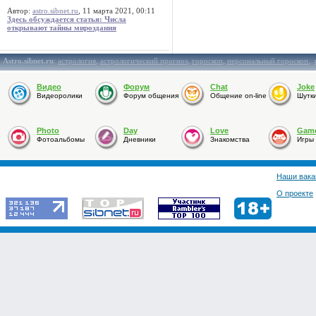
Автор:
astro.sibnet.ru
, 11 марта 2021, 00:11
Здесь обсуждается статья: Числа
открывают тайны мироздания
Astro.sibnet.ru
:
астрология
,
астрологический прогноз
,
гороскоп
,
персональный гороскоп
,
Видео
Форум
Chat
Joke
Видеоролики
Форум общения
Общение on-line
Шутк
Photo
Day
Love
Gam
Фотоальбомы
Дневники
Знакомства
Игры
Наши вака
О проекте