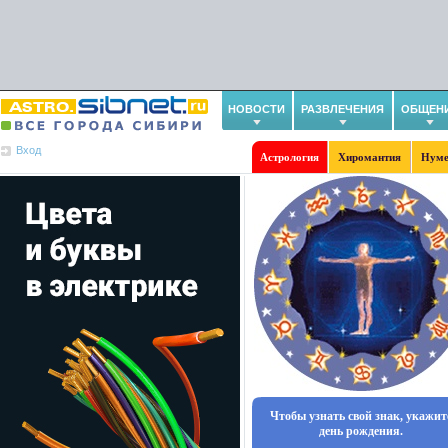
НОВОСТИ
РАЗВЛЕЧЕНИЯ
ОБЩЕН
Вход
Астрология
Хиромантия
Нуме
Чтобы узнать свой знак, укажит
день рождения.