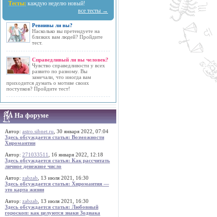
Тесты:
каждую неделю новый!
все тесты →
Ревнивы ли вы?
Насколько вы претендуете на
близких вам людей? Пройдите
тест.
Справедливый ли вы человек?
Чувство справедливости у всех
развито по разному. Вы
замечали, что иногда вам
приходится думать о мотиве своих
поступков? Пройдите тест!
На форуме
Автор:
astro.sibnet.ru
, 30 января 2022, 07:04
Здесь обсуждается статья: Возможности
Хиромантии
Автор:
271033511
, 16 января 2022, 12:18
Здесь обсуждается статья: Как рассчитать
личное денежное число
Автор:
zabzab
, 13 июля 2021, 16:30
Здесь обсуждается статья: Хиромантия —
это карта жизни
Автор:
zabzab
, 13 июля 2021, 16:30
Здесь обсуждается статья: Любовный
гороскоп: как целуются знаки Зодиака