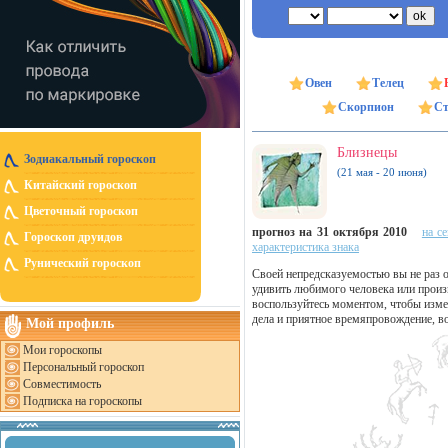
Овен
Телец
Скорпион
Ст
Близнецы
Зодиакальный гороскоп
(21 мая - 20 июня)
Китайский гороскоп
Цветочный гороскоп
прогноз на 31 октября 2010
на с
Гороскоп друидов
характеристика знака
Рунический гороскоп
Своей непредсказуемостью вы не раз оз
удивить любимого человека или произв
воспользуйтесь моментом, чтобы изм
дела и приятное времяпровождение, во
Мой профиль
Мои гороскопы
Персональный гороскоп
Совместимость
Подписка на гороскопы