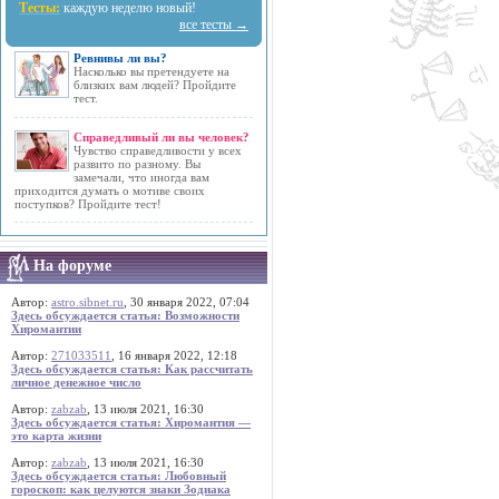
Тесты:
каждую неделю новый!
все тесты →
Ревнивы ли вы?
Насколько вы претендуете на
близких вам людей? Пройдите
тест.
Справедливый ли вы человек?
Чувство справедливости у всех
развито по разному. Вы
замечали, что иногда вам
приходится думать о мотиве своих
поступков? Пройдите тест!
На форуме
Автор:
astro.sibnet.ru
, 30 января 2022, 07:04
Здесь обсуждается статья: Возможности
Хиромантии
Автор:
271033511
, 16 января 2022, 12:18
Здесь обсуждается статья: Как рассчитать
личное денежное число
Автор:
zabzab
, 13 июля 2021, 16:30
Здесь обсуждается статья: Хиромантия —
это карта жизни
Автор:
zabzab
, 13 июля 2021, 16:30
Здесь обсуждается статья: Любовный
гороскоп: как целуются знаки Зодиака