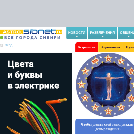
НОВОСТИ
РАЗВЛЕЧЕНИЯ
ОБЩЕН
Вход
Астрология
Хиромантия
Нуме
Чтобы узнать свой знак, укажит
день рождения.