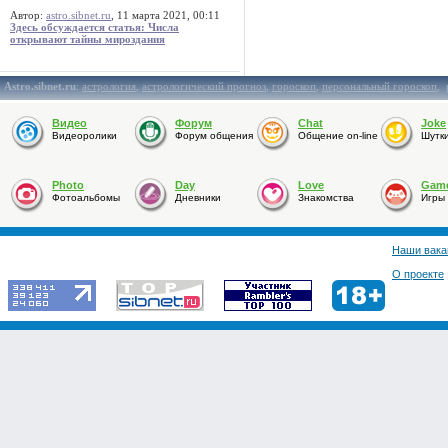
Автор:
astro.sibnet.ru
, 11 марта 2021, 00:11
Здесь обсуждается статья: Числа
открывают тайны мироздания
Astro.sibnet.ru
:
астрология
,
астрологический прогноз
,
гороскоп
,
персональный гороскоп
,
Видео
Форум
Chat
Joke
Видеоролики
Форум общения
Общение on-line
Шутк
Photo
Day
Love
Gam
Фотоальбомы
Дневники
Знакомства
Игры
Наши вака
О проекте