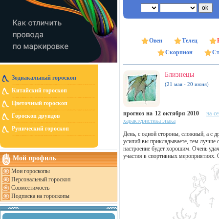
Овен
Телец
Скорпион
Ст
Близнецы
Зодиакальный гороскоп
(21 мая - 20 июня)
Китайский гороскоп
Цветочный гороскоп
прогноз на 12 октября 2010
на с
Гороскоп друидов
характеристика знака
Рунический гороскоп
День, с одной стороны, сложный, а с
усилий вы прикладываете, тем лучше 
настроение будет хорошим. Очень удач
участия в спортивных мероприятиях. 
Мой профиль
Мои гороскопы
Персональный гороскоп
Совместимость
Подписка на гороскопы