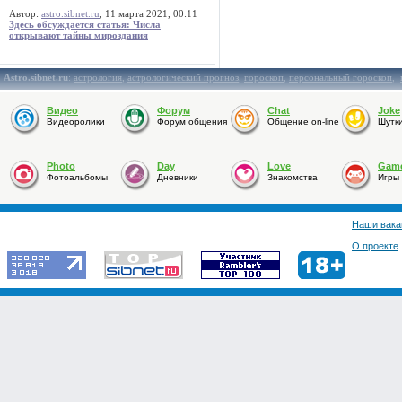
Автор:
astro.sibnet.ru
, 11 марта 2021, 00:11
Здесь обсуждается статья: Числа
открывают тайны мироздания
Astro.sibnet.ru
:
астрология
,
астрологический прогноз
,
гороскоп
,
персональный гороскоп
,
Видео
Форум
Chat
Joke
Видеоролики
Форум общения
Общение on-line
Шутк
Photo
Day
Love
Gam
Фотоальбомы
Дневники
Знакомства
Игры
Наши вака
О проекте