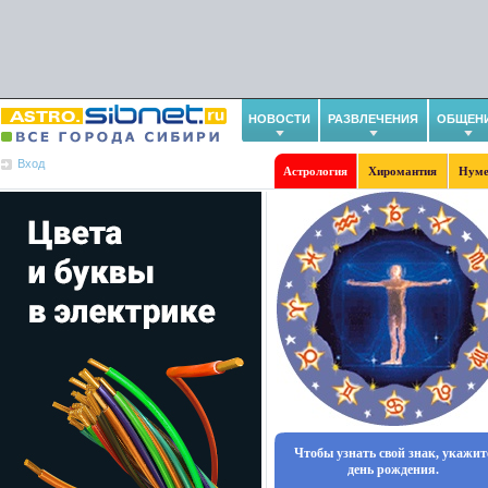
НОВОСТИ
РАЗВЛЕЧЕНИЯ
ОБЩЕН
Вход
Астрология
Хиромантия
Нуме
Чтобы узнать свой знак, укажит
день рождения.