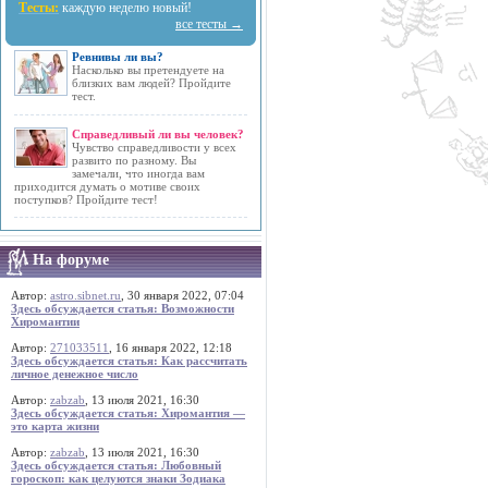
Тесты:
каждую неделю новый!
все тесты →
Ревнивы ли вы?
Насколько вы претендуете на
близких вам людей? Пройдите
тест.
Справедливый ли вы человек?
Чувство справедливости у всех
развито по разному. Вы
замечали, что иногда вам
приходится думать о мотиве своих
поступков? Пройдите тест!
На форуме
Автор:
astro.sibnet.ru
, 30 января 2022, 07:04
Здесь обсуждается статья: Возможности
Хиромантии
Автор:
271033511
, 16 января 2022, 12:18
Здесь обсуждается статья: Как рассчитать
личное денежное число
Автор:
zabzab
, 13 июля 2021, 16:30
Здесь обсуждается статья: Хиромантия —
это карта жизни
Автор:
zabzab
, 13 июля 2021, 16:30
Здесь обсуждается статья: Любовный
гороскоп: как целуются знаки Зодиака